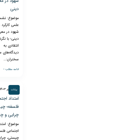
شهود در م
دینی
موضوع: نش
علمی کارکرد 
شهود در معر
دینی؛ با نگر
انتقادی به
دیدگاه‌های س
سخنران:…
ادامه مطلب ‹
۵ شهریور ۱۴۰۳
بیانات
امتداد اجتم
فلسفه؛ چی
چرایی و چ
موضوع: امتدا
اجتماعی فلس
چیستی، چرای