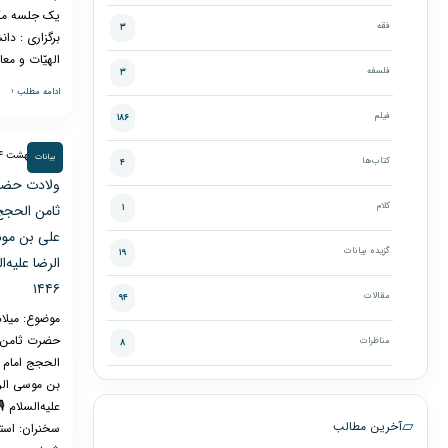
یک جلسه مک
فقه
۳
برگزاری : دا
الهیّات و مع
فلسفه
۳
ادامه مطلب ‹
فیلم
۱۸۶
۲۰ اردیبهشت ۱۴۰۴
بیانات
کتاب‌ها
۴
ولادت حض
کلام
ثامن الحجج
۱
علی بن مو
گزیده بیانات
۱۹
الرضا علیه‌ا
۱۴۴۶
مقالات
۹۴
موضوع: میلاد
حضرت ثامن
مناظرات
۸
الحجج امام 
بن موسی الر
علیه‌السلام 🎙
▱
آخرین مطالب
سخنران: است