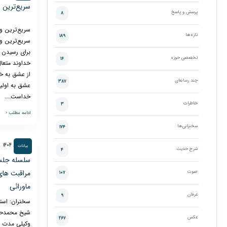
سریع‌ترین 
پرسش و پاسخ
۸
سریع‌ترین و
تازه‌ها
۱۸۹
سریع‌ترین و
برای رسیدن 
تخصصی حوزه
۱۶
خداوند متعال
از عشق به خد
چند رسانه‌ای
۳۸۷
عشق به اولیا
خداست.…
خاطرات
۳
ادامه مطلب ‹
سخنرانی‌ها
۱۷۴
۵ خرداد ۱۴۰۴
بیانات
شرح حدیث
۴
سلسله جلس
مراقبت های
صوت
۱۰۷
ماورائی
عرفان
۹
سخنران: است
شیخ محمدح
عکس
۲۶۷
وکیلی مدت د