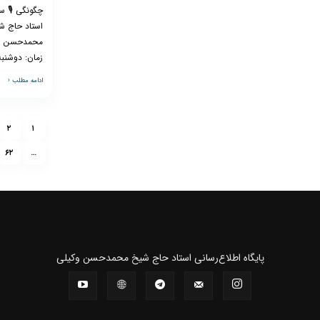
چگونگی 🎙 س
استاد حاج ش
محمدحسن و
زمان: دوشنبه، 
ادامه مطلب ‹
۲
۱
۶۲
…
پايگاه اطلاع‌رسانی استاد حاج شیخ محمدحسن وکیلی