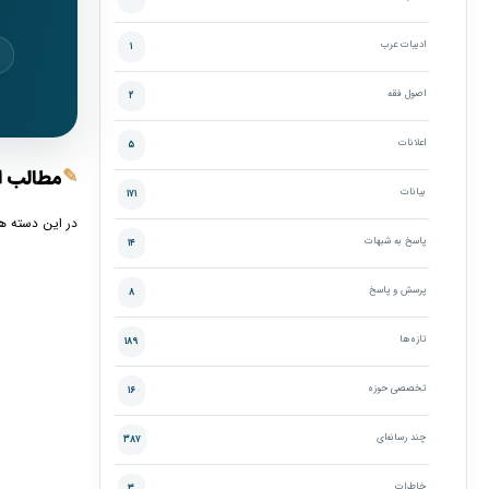
ادبیات عرب
۱
اصول فقه
۲
اعلانات
۵
✎
مطالب ا
بیانات
۱۷۱
در این دسته ه
پاسخ به شبهات
۱۴
پرسش و پاسخ
۸
تازه‌ها
۱۸۹
تخصصی حوزه
۱۶
چند رسانه‌ای
۳۸۷
خاطرات