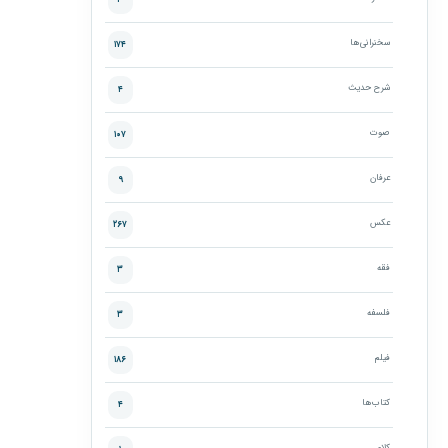
۳
سخنرانی‌ها
۱۷۴
شرح حدیث
۴
صوت
۱۰۷
عرفان
۹
عکس
۲۶۷
فقه
۳
فلسفه
۳
فیلم
۱۸۶
کتاب‌ها
۴