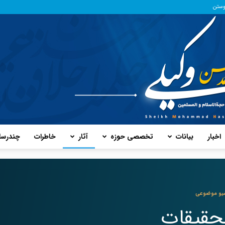
وستن
اخبار
بیانات
تخصصی حوزه
آثار
خاطرات
چند‌رسا
پایگاه
یو موضوعی
حقیقات
حفظ