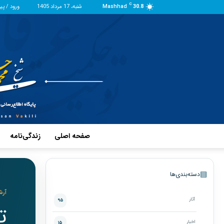
C
30.8
Mashhad
شنبه، 17 مرداد 1405
ورود / پی
صفحه اصلی
زندگی‌نامه
▤
دسته‌بندی‌ها
آرش
آثار
۹۵
ت
اخبار
۱۵