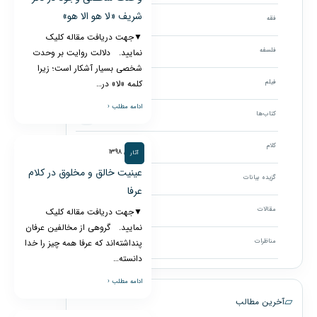
شریف «لا هو الا هو»
فقه
۳
▼جهت دریافت مقاله کلیک
فلسفه
نمایید. دلالت روایت بر وحدت
۳
شخصی بسیار آشکار است؛ زیرا
فیلم
کلمه «لا» در…
۱۸۶
ادامه مطلب ‹
کتاب‌ها
۴
کلام
۱
۲۸ دی ۱۳۹۸
آثار
عینیت خالق و مخلوق در کلام
گزیده بیانات
۱۹
عرفا
مقالات
▼جهت دریافت مقاله کلیک
۹۴
نمایید. گروهی از مخالفین عرفان
مناظرات
پنداشته‌اند که عرفا همه چیز را خدا
۸
دانسته…
ادامه مطلب ‹
▱
آخرین مطالب