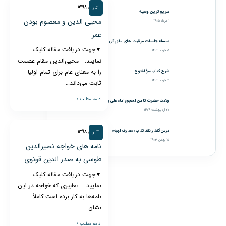
۲۸ دی ۱۳۹۸
آثار
سریع‌ترین وسیله
محیی الدین و معصوم بودن
۱ مرداد ۱۴۰۵
عمر
سلسله جلسات مراقبت های ماورائی
▼جهت دریافت مقاله کلیک
۵ خرداد ۱۴۰۴
نمایید. محیی‌الدین مقام عصمت
را به معنای عام برای تمام اولیا
شرح کتاب سِرُّ الفتوح
۲ خرداد ۱۴۰۴
ثابت می‌داند…
ادامه مطلب ‹
ولادت حضرت ثامن الحجج امام علی بن موسی الرضا علیه‌السلام ۱۴۴۶
۲۰ اردیبهشت ۱۴۰۴
درس‌گفتار نقد کتاب «معارف الهیه»
۲۸ دی ۱۳۹۸
آثار
۱۵ بهمن ۱۴۰۳
نامه های خواجه نصیرالدین
طوسی به صدر الدین قونوی
▼جهت دریافت مقاله کلیک
نمایید. تعابیری که خواجه در این
نامه‌ها به کار برده است کاملاً
نشان…
ادامه مطلب ‹