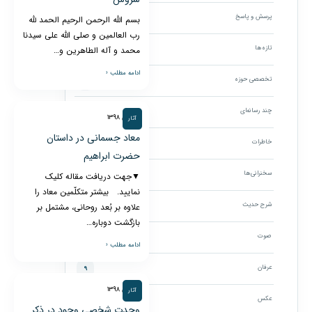
پرسش و پاسخ
۸
بسم الله الرحمن الرحیم الحمد لله
رب العالمین و صلی الله علی سیدنا
تازه‌ها
محمد و آله الطاهرین و…
۱۸۹
ادامه مطلب ‹
تخصصی حوزه
۱۶
چند رسانه‌ای
۳۸۷
۲۸ دی ۱۳۹۸
آثار
معاد جسمانی در داستان
خاطرات
۳
حضرت ابراهیم
سخنرانی‌ها
۱۷۴
▼جهت دریافت مقاله کلیک
نمایید. بیشتر متکلّمین معاد را
شرح حدیث
علاوه بر بُعد روحانی، مشتمل بر
۴
بازگشت دوباره…
صوت
۱۰۷
ادامه مطلب ‹
عرفان
۹
۲۸ دی ۱۳۹۸
آثار
عکس
۲۶۷
وحدت شخصی وجود در ذکر