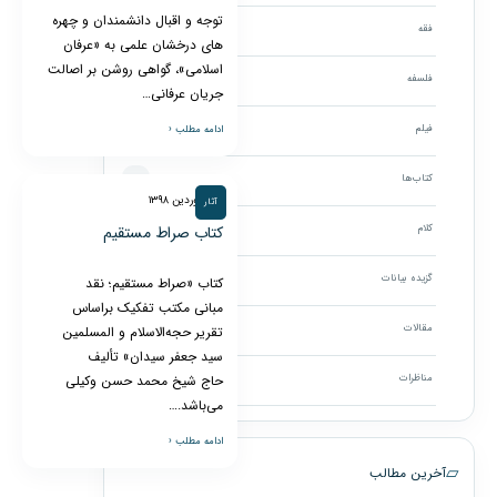
توجه و اقبال دانشمندان و چهره‏
فقه
۳
های درخشان علمی به «عرفان
اسلامی»، گواهی روشن بر اصالت
فلسفه
۳
جریان عرفانی…
فیلم
ادامه مطلب ‹
۱۸۶
کتاب‌ها
۴
۲۳ فروردین ۱۳۹۸
آثار
کلام
کتاب صراط مستقیم
۱
گزیده بیانات
۱۹
کتاب «صراط مستقیم؛ نقد
مبانی مکتب تفکیک براساس
مقالات
تقریر حجه‌الاسلام و المسلمین
۹۴
سید جعفر سیدان» تألیف
مناظرات
حاج شیخ محمد حسن وکیلی
۸
می‌باشد.…
ادامه مطلب ‹
▱
آخرین مطالب