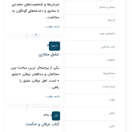
جریان‌ها و شخصیت‌های متعددی
پرسش و پاسخ
۸
با سلایق و دغدغه‌های گوناگون به
مخالفت…
تازه‌ها
۱۸۹
ادامه مطلب ‹
تخصصی حوزه
۱۶
۷ تیر ۱۳۹۸
تازه‌ها
چند رسانه‌ای
۳۸۷
عشق مجازی
خاطرات
۳
یکی از پرجنجال ترین مباحث بین
سخنرانی‌ها
مخالفان و مدافعان عرفان، «عشق
۱۷۴
» است. اهل عرفان، عشق را
راهی…
شرح حدیث
۴
ادامه مطلب ‹
صوت
۱۰۷
عرفان
۹
۶ خرداد ۱۳۹۸
آثار
کتاب عرفان و حکمت
عکس
۲۶۷