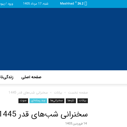
C
26.2
Mashhad
شنبه، 17 مرداد 1405
ورود / پیو
صفحه اصلی
زندگی‌نا
صفحه نخست
بیانات
سخنرانی شب‌های قدر 1445
بیانات
تازه‌ها
سخنرانی‌ها
چند رسانه‌ای
صوت
سخنرانی شب‌های قدر 1445
14 فروردین 1403