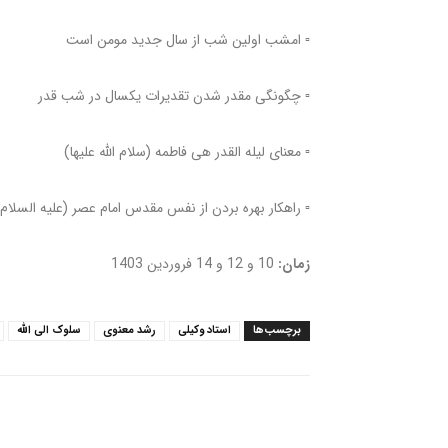
▫️ امشب اولین شب از سال جدید مومن است
▫️ چگونگی مقدر شدن تقدیرات یکسال در شب قدر
▫️ معنای لیله القدر هی فاطمه (سلام الله علیها)
▫️ راهکار بهره بردن از نفس مقدس امام عصر (علیه السلام
زمان:
10 و 12 و 14 فروردین 1403
برچسب‌ها
استاد وکیلی
رشد معنوی
سلوک الی الله