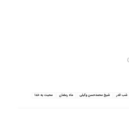
محمدحسن
وکیلی
)
شب قدر
شیخ محمدحسن وکیلی
ماه رمضان
محبت به خدا