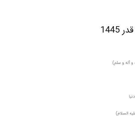
استاد
1445
حاج
 آله و سلم)
نیا
شیخ
یه السلام)