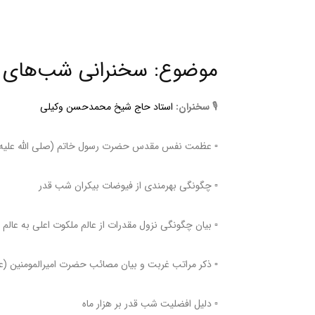
موضوع: سخنرانی شب‌های قدر 
🎙
سخنران:
استاد حاج شیخ محمدحسن وکیلی
▫️ عظمت نفس مقدس حضرت رسول خاتم (صلی الله علیه و
▫️ چگونگی بهرمندی از فیوضات بیکران شب قدر
▫️ بیان چگونگی نزول مقدرات از عالم ملکوت اعلی به عالم د
▫️ ذکر مراتب غربت و بیان مصائب حضرت امیرالمومنین (عل
▫️ دلیل افضلیت شب قدر بر هزار ماه