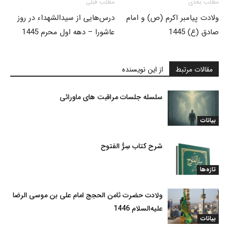
مطلب بعدی
مطلب قبلی
ولادت پیامبر اکرم (ص) و امام
درس‌هایی از سیدالشهداء در روز
صادق (ع) 1445
عاشورا – دهه اول محرم 1445
مقالات مرتبط
از این نویسنده
سلسله جلسات مراقبت های ماورائی
بیانات
شرح کتاب سِرُّ الفتوح
تازه‌ها
ولادت حضرت ثامن الحجج امام علی بن موسی الرضا
علیه‌السلام 1446
بیانات