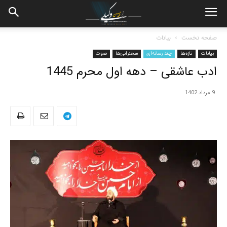
صفحه نخست
بیانات
بیانات
تازه‌ها
چند رسانه‌ای
سخنرانی‌ها
صوت
ادب عاشقی – دهه اول محرم 1445
9 مرداد 1402