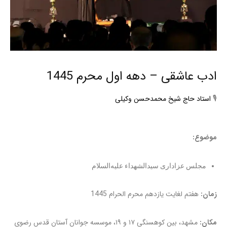
ادب عاشقی – دهه اول محرم 1445
🎙
استاد حاج شیخ محمدحسن وکیلی
موضوع:
مجلس عزاداری سیدالشهداء علیه‌السلام
زمان:
هفتم لغایت یازدهم محرم الحرام 1445
مکان:
مشهد، بین کوهسنگی ۱۷ و ۱۹، موسسه جوانان آستان قدس رضوی