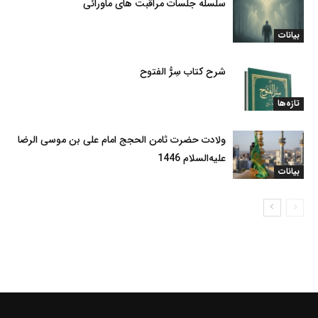
سلسله جلسات مراقبت های ماورائی
بیانات
شرح کتاب سِرُّ الفتوح
تازه‌ها
ولادت حضرت ثامن الحجج امام علی بن موسی الرضا
علیه‌السلام 1446
بیانات