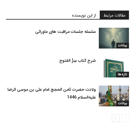
مقالات مرتبط
از این نویسنده
سلسله جلسات مراقبت های ماورائی
بیانات
شرح کتاب سِرُّ الفتوح
تازه‌ها
ولادت حضرت ثامن الحجج امام علی بن موسی الرضا
علیه‌السلام 1446
بیانات