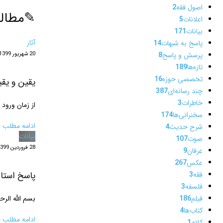
اصول فقه
2
✎
مطال
اعلانات
5
بیانات
171
آثار
پاسخ به شبهات
14
20 شهریور 1399
پرسش و پاسخ
8
تازه‌ها
189
تخصصی حوزه
16
یقین و یقی
چند رسانه‌ای
387
خاطرات
3
از زمان ورود
سخنرانی‌ها
174
ادامه مطلب ‹
شرح حدیث
4
بیانات
صوت
107
28 فروردین 1399
عرفان
9
عکس
267
پاسخ استاد ‎‎‎‎وکیلی به اظهارات اخیر آقای دکتر عبدال
فقه
3
فلسفه
3
فیلم
186
بسم الله الرح
کتاب‌ها
4
ادامه مطلب ‹
کلام
1