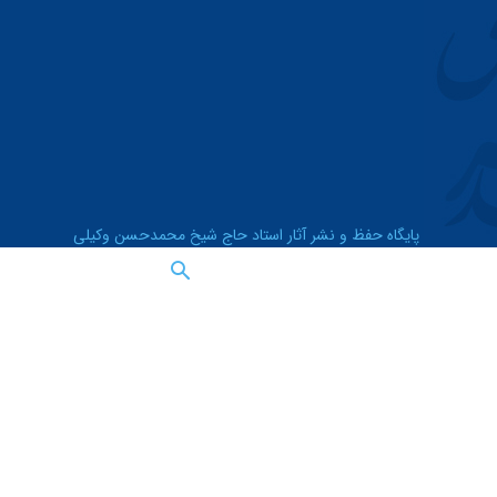
پایگاه حفظ و نشر آثار استاد حاج شیخ محمدحسن وکیلی