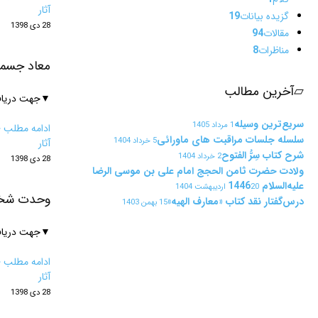
آثار
گزیده بیانات
19
28 دی 1398
مقالات
94
مناظرات
8
معاد جسما
▱
آخرین مطالب
▼جهت دریافت 
سریع‌ترین وسیله
1 مرداد 1405
ادامه مطلب ‹
سلسله جلسات مراقبت های ماورائی
5 خرداد 1404
آثار
شرح کتاب سِرُّ الفتوح
2 خرداد 1404
28 دی 1398
ولادت حضرت ثامن الحجج امام علی بن موسی الرضا
علیه‌السلام 1446
20 اردیبهشت 1404
وحدت شخصی
درس‌گفتار نقد کتاب «معارف الهیه»
15 بهمن 1403
▼جهت دریافت
ادامه مطلب ‹
آثار
28 دی 1398