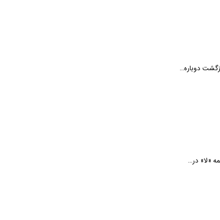
ازگشت دوباره…
ه «لا» در…