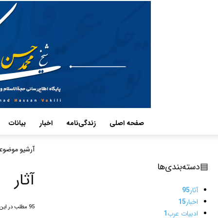
صفحه اصلی
زندگی‌نامه
اخبار
بیانات
آرشیو موضوع
▤
دسته‌بندی‌ها
آثار
آثار
95
اخبار
15
95 مطلب در این دسته
ادبیات عرب
1