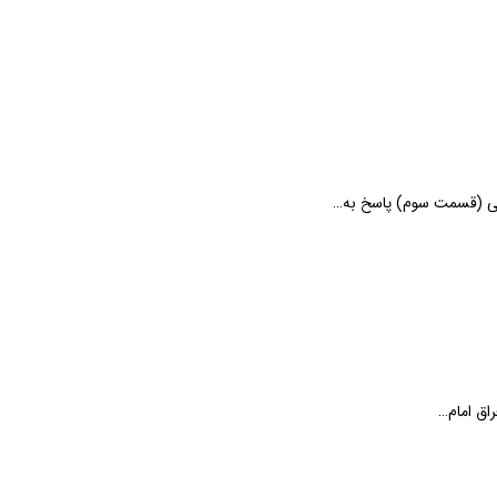
یی (قسمت سوم) پاسخ به…
اق امام…