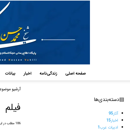
صفحه اصلی
زندگی‌نامه
اخبار
بیانات
آرشیو موضوع
▤
دسته‌بندی‌ها
فیلم
آثار
95
اخبار
15
186 مطلب در این دسته
ادبیات عرب
1