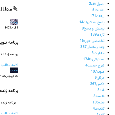
اصول فقه
2
✎
مطال
اعلانات
5
بیانات
171
بیانات
پاسخ به شبهات
14
1 آبان 1403
پرسش و پاسخ
8
تازه‌ها
189
تخصصی حوزه
16
برنامه تلو
چند رسانه‌ای
387
خاطرات
3
برنامه زنده 
سخنرانی‌ها
174
ادامه مطلب ‹
شرح حدیث
4
بیانات
صوت
107
29 فروردین 1402
عرفان
9
عکس
267
برنامه زند
فقه
3
فلسفه
3
فیلم
186
برنامه زنده 
کتاب‌ها
4
ادامه مطلب ‹
کلام
1