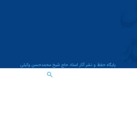
پایگاه حفظ و نشر آثار استاد حاج شیخ محمدحسن وکیلی