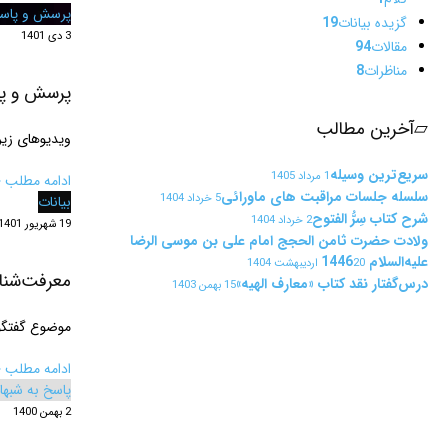
پرسش و پاس
گزیده بیانات
19
3 دی 1401
مقالات
94
مناظرات
8
پرسش و پا
▱
آخرین مطالب
ویدیوهای زی
سریع‌ترین وسیله
1 مرداد 1405
ادامه مطلب ‹
سلسله جلسات مراقبت های ماورائی
5 خرداد 1404
بیانات
شرح کتاب سِرُّ الفتوح
2 خرداد 1404
19 شهریور 1401
ولادت حضرت ثامن الحجج امام علی بن موسی الرضا
علیه‌السلام 1446
20 اردیبهشت 1404
معرفت‌شناس
درس‌گفتار نقد کتاب «معارف الهیه»
15 بهمن 1403
موضوع گفتگو:
ادامه مطلب ‹
پاسخ به شبها
2 بهمن 1400