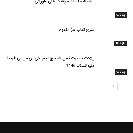
سلسله جلسات مراقبت های ماورائی
بیانات
شرح کتاب سِرُّ الفتوح
تازه‌ها
ولادت حضرت ثامن الحجج امام علی بن موسی الرضا
علیه‌السلام 1446
بیانات