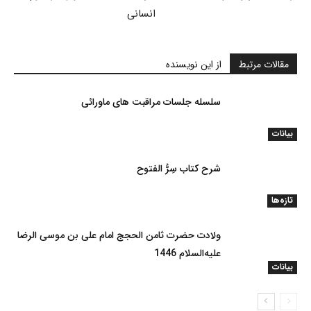
انسانی
مقالات مرتبط
از این نویسنده
سلسله جلسات مراقبت های ماورائی
بیانات
شرح کتاب سِرُّ الفتوح
تازه‌ها
ولادت حضرت ثامن الحجج امام علی بن موسی الرضا
علیه‌السلام 1446
بیانات