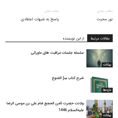
مطلب بعدی
مطلب قبلی
نور محبت
پاسخ به شبهات اعتقادی
مقالات مرتبط
از این نویسنده
سلسله جلسات مراقبت های ماورائی
بیانات
شرح کتاب سِرُّ الفتوح
تازه‌ها
ولادت حضرت ثامن الحجج امام علی بن موسی الرضا
علیه‌السلام 1446
بیانات