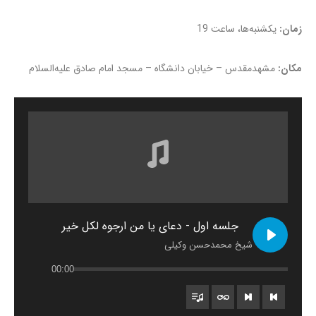
زمان:
یکشنبه‌ها، ساعت 19
مکان:
مشهدمقدس – خیابان دانشگاه – مسجد امام صادق علیه‌السلام
جلسه اول - دعای یا من ارجوه لکل خیر
شیخ محمدحسن وکیلی
00:00