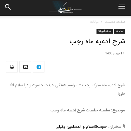
صفحه نخست
بیانات
بیانات
سخنرانی‌ها
شرح ادعیه ماه رجب
17 بهمن 1400
شرح ادعیه ماه مبارک رجب – مراسم هفتگی هیئت حضرت زهرا سلام الله
علیها
موضوع: سلسله جلسات شرح ادعیه ماه رجب
🎙 سخنران:
حجت‌الاسلام و المسلمین وکیلی