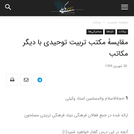
صفحه نخست
بیانات
بیانات
تازه‌ها
سخنرانی‌ها
مقایسۀ مکتب تربیت توحیدی با دیگر
مکاتب
20 شهریور 1399
🎙 حجة‌الاسلام‌ والمسلمین‌ استاد وکیلی
ارائه شده در جمع فعالان فرهنگی بنیاد فرهنگی تربیتی مصلحون
آنچه در این درس گفتار خواهید شنید(۱):