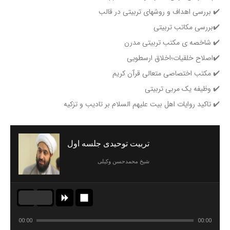
✔️ بررسی اهداف و روشهای تربیتی در قالب
✔️بررسی مکاتب تربیتی
✔️ شاخصه ی مکتب تربیتی مدرن
✔️اصلاح خلقیات؛اخلاق ارسطویی
✔️ مکتب اختصاصی متعالی قرآن کریم
✔️ وظیفه یک مربی تربیتی
✔️ تاکید روایات اهل بیت علیهم السلام بر تادیب و تزکیه
تربیت توحیدی جلسه اول
شیخ محمدحسن وکیلی
00:00
00:00