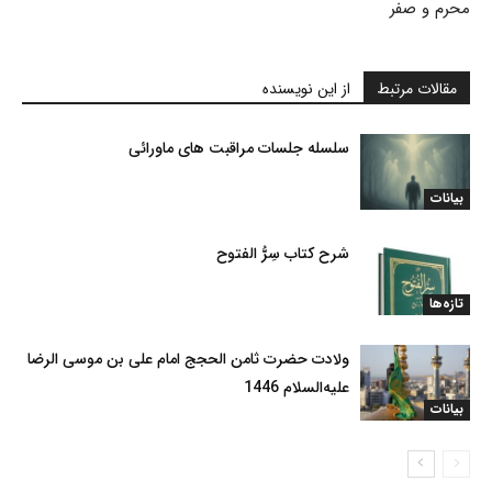
محرم و صفر
مقالات مرتبط
از این نویسنده
سلسله جلسات مراقبت های ماورائی
بیانات
شرح کتاب سِرُّ الفتوح
تازه‌ها
ولادت حضرت ثامن الحجج امام علی بن موسی الرضا
علیه‌السلام 1446
بیانات