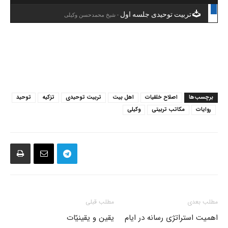
تربیت توحیدی جلسه اول
- شیخ محمدحسن وکیلی
برچسب‌ها
اصلاح خلقیات
اهل بیت
تربیت توحیدی
تزکیه
توحید
روایات
مکاتب تربیتی
وکیلی
مطلب بعدی
مطلب قبلی
اهمیت استراتژی رسانه در ایام
یقین و یقینیّات