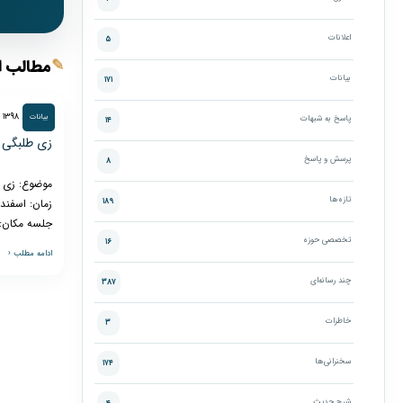
اعلانات
۵
✎
مطالب ا
بیانات
۱۷۱
۱۳ اسفند ۱۳۹۸
بیانات
پاسخ به شبهات
۱۴
زی طلبگی
پرسش و پاسخ
۸
موضوع: زی ط
تازه‌ها
۱۸۹
جلسه مکان
تخصصی حوزه
۱۶
ادامه مطلب ‹
چند رسانه‌ای
۳۸۷
خاطرات
۳
سخنرانی‌ها
۱۷۴
شرح حدیث