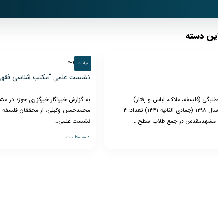
و
ین دسته
۲۷ آذر ۱۳۹۸
بیانات
نشست علمی “مکتب شناسی فقهی
نشر
لبگی (فلسفه، ملاک، لباس و رفتار)
به گزارش خبرنگار خبرگزاری حوزه در م
زمان: اسفندسال ۱۳۹۸ (جمادی الثانیه ۱۴۴۱) تعداد: ۴
محمدحسن وکیلی، از محققان فلسفه و 
: مشهدمقدس-در جمع طلاب سطح…
نشست علمی…
ادامه مطلب ‹
آثار
استاد