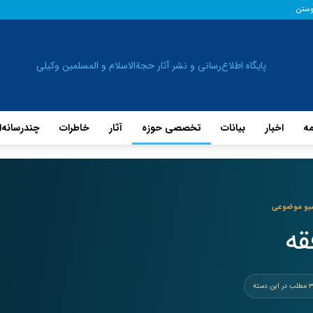
وستن
مه
اخبار
بیانات
تخصصی حوزه
آثار
خاطرات
چند‌رسانه‌
پایگاه
یو موضوعی
قه
حفظ
۳ مطلب در این دسته