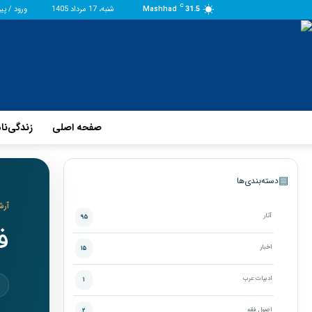
C
31.5
Mashhad
شنبه، 17 مرداد 1405
ورود / پی
صفحه اصلی
زندگی‌نا
▤
دسته‌بندی‌ها
آرش
آثار
۹۵
ف
اخبار
۱۵
ادبیات عرب
۱
اصول فقه
۲