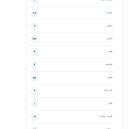
۴
صوت
۱۰۷
عرفان
۹
عکس
۲۶۷
فقه
۳
فلسفه
۳
فیلم
۱۸۶
کتاب‌ها
۴
کلام
۱
گزیده بیانات
۱۹