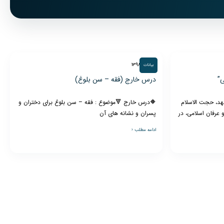
۲۳ مهر ۱۳۹۸
بیانات
”
درس خارج (فقه – سن بلوغ)
شهد، حجت الاسلام
🔶درس خارج 🔻موضوع : فقه – سن بلوغ برای دختران و
عرفان اسلامی، در
پسران و نشانه های آن
ادامه مطلب ‹