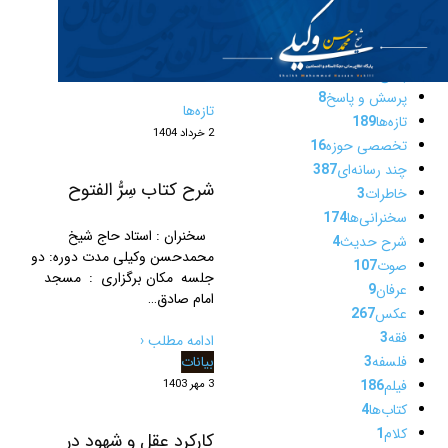
اصول فقه
2
✎
مطالب این
اعلانات
5
بیانات
171
دسته
پاسخ به شبهات
14
پرسش و پاسخ
8
تازه‌ها
تازه‌ها
189
2 خرداد 1404
تخصصی حوزه
16
چند رسانه‌ای
387
شرح کتاب سِرُّ الفتوح
خاطرات
3
سخنرانی‌ها
174
سخنران : استاد حاج شیخ
شرح حدیث
4
محمدحسن وکیلی مدت دوره: دو
صوت
107
جلسه مکان برگزاری : مسجد
عرفان
9
امام صادق…
عکس
267
فقه
3
ادامه مطلب ‹
فلسفه
3
بیانات
فیلم
186
3 مهر 1403
کتاب‌ها
4
کلام
1
کارکرد عقل و شهود در