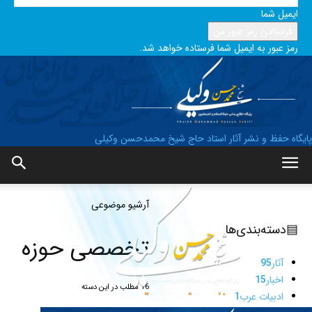
ایمیل شما
رمز عبور به ایمیل شما فرستاده خواهد شد.
پایگاه حفظ و نشر آثار استاد حاج شیخ محمدحسن وکیلی
آرشیو موضوعی
▤
دسته‌بندی‌ها
تخصصی حوزه
آثار
95
اخبار
15
16 مطلب در این دسته
ادبیات عرب
1