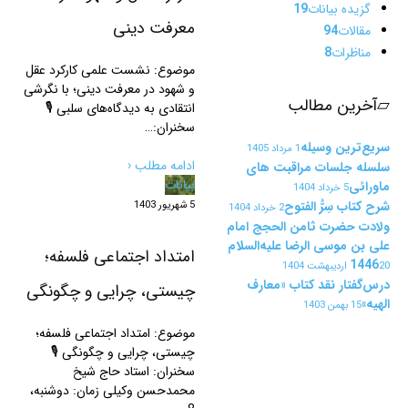
گزیده بیانات
19
معرفت دینی
مقالات
94
مناظرات
8
موضوع: نشست علمی کارکرد عقل
و شهود در معرفت دینی؛ با نگرشی
▱
آخرین مطالب
انتقادی به دیدگاه‌های سلبی 🎙
سخنران:…
سریع‌ترین وسیله
1 مرداد 1405
ادامه مطلب ‹
سلسله جلسات مراقبت های
بیانات
ماورائی
5 خرداد 1404
شرح کتاب سِرُّ الفتوح
5 شهریور 1403
2 خرداد 1404
ولادت حضرت ثامن الحجج امام
علی بن موسی الرضا علیه‌السلام
امتداد اجتماعی فلسفه؛
1446
20 اردیبهشت 1404
درس‌گفتار نقد کتاب «معارف
چیستی، چرایی و چگونگی
الهیه»
15 بهمن 1403
موضوع: امتداد اجتماعی فلسفه؛
چیستی، چرایی و چگونگی 🎙
سخنران: استاد حاج شیخ
محمدحسن وکیلی زمان: دوشنبه،