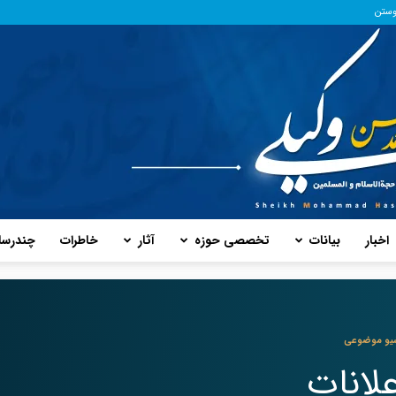
وستن
اخبار
بیانات
تخصصی حوزه
آثار
خاطرات
چند‌رسا
پایگاه
یو موضوعی
علانات
حفظ