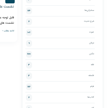
۳
نشست علمی
سخنرانی‌ها
۱۷۴
قابل توجه ع
شرح حدیث
۴
نشست های ع
ادامه مطلب ‹
صوت
۱۰۷
عرفان
۹
عکس
۲۶۷
فقه
۳
فلسفه
۳
فیلم
۱۸۶
کتاب‌ها
۴