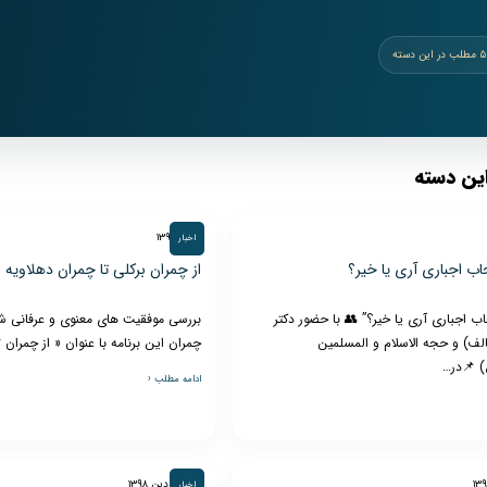
۵ مطلب در این دسته
و
ین دسته
۴ تیر ۱۳۹۸
اخبار
اب اجباری آری یا خیر؟
از چمران برکلی تا چمران دهلاویه
نشر
ب اجباری آری یا خیر؟” 👥 با حضور دکتر
بررسی موفقیت های معنوی و عرفانی ش
لف) و حجه الاسلام و المسلمین
چمران این برنامه با عنوان « از چمران Berkeley تا…
) 📌در…
ادامه مطلب ‹
آثار
۳۰ فروردین ۱۳۹۸
اخبار