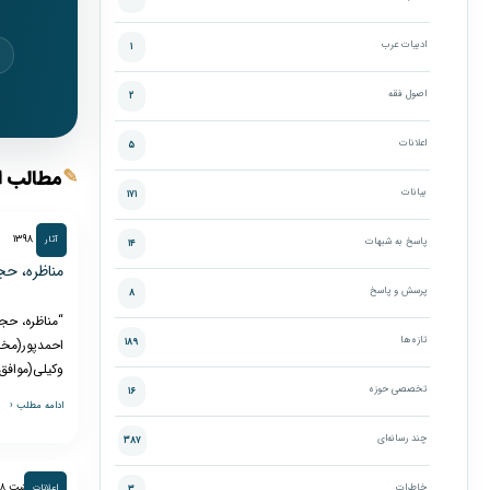
ادبیات عرب
۱
اصول فقه
۲
اعلانات
۵
✎
مطالب ا
بیانات
۱۷۱
۲۸ تیر ۱۳۹۸
آثار
پاسخ به شبهات
۱۴
مناظره، حج
پرسش و پاسخ
۸
“مناظره، حجا
تازه‌ها
۱۸۹
احمدپور(مخا
وکیلی(موافق
تخصصی حوزه
۱۶
ادامه مطلب ‹
چند رسانه‌ای
۳۸۷
۳ اردیبهشت ۱۳۹۸
خاطرات
اعلانات