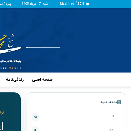
C
30.8
Mashhad
شنبه، 17 مرداد 1405
ورود / پی
صفحه اصلی
زندگی‌نامه
▤
دسته‌بندی‌ها
آرش
آثار
۹۵
ا
اخبار
۱۵