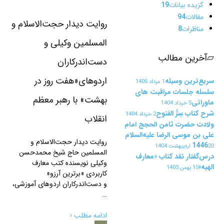
گزیده بیانات
19
مقالات
94
روایت دیدار حجت‌الاسلام و
مناظرات
8
المسلمین وکیلی و
▱
آخرین مطالب
دست‌اندرکاران
اردوهای«هفت روز در
سریع‌ترین وسیله
1 مرداد 1405
سلسله جلسات مراقبت های
بهشت» با رهبر معظم
ماورائی
5 خرداد 1404
شرح کتاب سِرُّ الفتوح
2 خرداد 1404
انقلاب
ولادت حضرت ثامن الحجج امام
علی بن موسی الرضا علیه‌السلام
روایت دیدار حجت‌الاسلام و
1446
20 اردیبهشت 1404
المسلمین حاج شیخ محمدحسن
درس‌گفتار نقد کتاب «معارف
وکیلی نویسنده کتب معارف
الهیه»
15 بهمن 1403
کاربردی «برترین آرزو»
و دست‌اندرکاران اردوهای آموزشی،
…
ادامه مطلب ‹