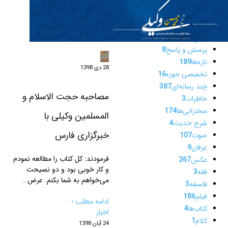
اصول فقه
2
✎
مطالب این
اعلانات
5
بیانات
171
دسته
پاسخ به شبهات
14
پرسش و پاسخ
8
آثار
تازه‌ها
189
28 دی 1398
تخصصی حوزه
16
چند رسانه‌ای
387
مصاحبه حجت الاسلام و
خاطرات
3
سخنرانی‌ها
174
المسلمین وکیلی با
شرح حدیث
4
خبرگزاری فارس
صوت
107
عرفان
9
فرمودند: کل کتاب را مطالعه نمودم
عکس
267
و کار خوبی بود و دو نصیحت
فقه
3
می‌خواهم به شما بکنم. عرض…
فلسفه
3
فیلم
186
ادامه مطلب ‹
کتاب‌ها
4
اخبار
کلام
1
24 آبان 1398