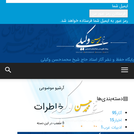
ایمیل شما
رمز عبور به ایمیل شما فرستاده خواهد شد.
پایگاه حفظ و نشر آثار استاد حاج شیخ محمدحسن وکیلی
آرشیو موضوعی
▤
دسته‌بندی‌ها
خاطرات
آثار
95
اخبار
15
3 مطلب در این دسته
ادبیات عرب
1