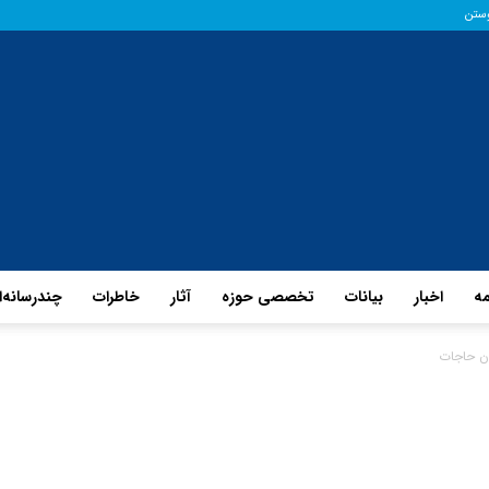
وستن
مه
اخبار
بیانات
تخصصی حوزه
آثار
خاطرات
چند‌رسانه‌
پایگاه
ن حاجات
حفظ