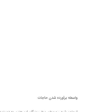
واسطه برآورده شدن حاجات
از متون شرعی و سخن برخی بزرگان این چنین به دست می