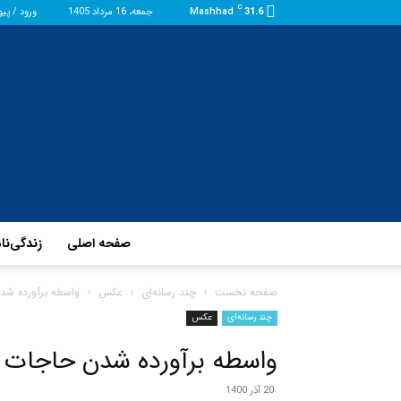
C
31.6
Mashhad
جمعه، 16 مرداد 1405
ورود / پی
صفحه اصلی
زندگی‌نا
صفحه نخست
چند رسانه‌ای
عکس
واسطه برآورده شد
چند رسانه‌ای
عکس
واسطه برآورده شدن حاجات
20 آذر 1400