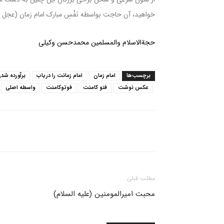
خواهید، آن حاجت بواسطه نَفْسِ مبارک امام زمان (عجل ال
حجة‌الاسلام والمسلمین محمدحسن وکیلی
برچسب‌ها
امام زمان
امام زمانت را دریاب
برآورده ش
عکس نوشت
فتو کامنت
فوتوکامنت
واسطه اصلی
مطلب قبلی
محبت امیرالمومنین (علیه السلام)