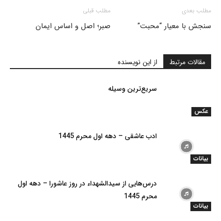
مطلب بعدی
مطلب قبلی
سنجش با معیار “محبت”
صبر؛ اصل و اساس ایمان
مقالات مرتبط
از این نویسنده
سریع‌ترین وسیله
عکس
ادب عاشقی – دهه اول محرم 1445
بیانات
درس‌هایی از سیدالشهداء در روز عاشورا – دهه اول
محرم 1445
بیانات