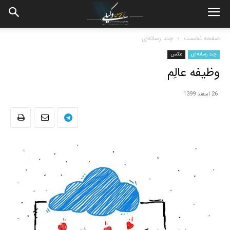
صفحه نخست
چند رسانه‌ای
چند رسانه‌ای
عکس
وظیفه عالِم
26 اسفند 1399