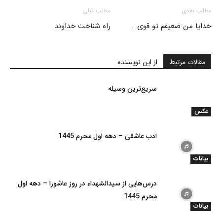
مطلب بعدی
مطلب قبلی
خدایا من ضعیفم تو قوی …
راه شناخت خداوند
مقالات مرتبط
از این نویسنده
سریع‌ترین وسیله
عکس
ادب عاشقی – دهه اول محرم 1445
بیانات
درس‌هایی از سیدالشهداء در روز عاشورا – دهه اول
محرم 1445
بیانات