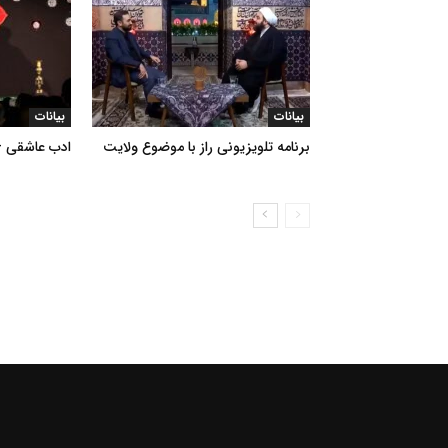
بیانات
بیانات
برنامه تلویزیونی راز با موضوع ولایت
ادب عاشقی – د