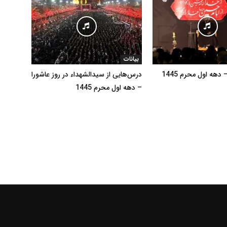
استاد
بیانات
هه اول محرم 1445
درس‌هایی از سیدالشهداء در روز عاشورا
– دهه اول محرم 1445
حاج
شیخ