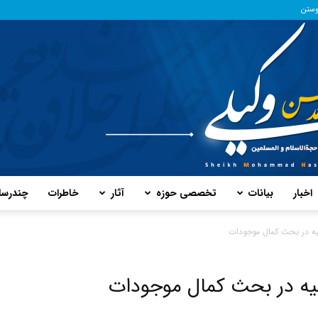
وستن
اخبار
بیانات
تخصصی حوزه
آثار
خاطرات
چند‌رسا
پایگاه
یه در بحث کمال موجودات
یه در بحث کمال موجودات
حفظ