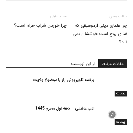
مطلب بعدی
مطلب قبلی
چرا علمای دینی ازموسیقی که
چرا خوردن شراب حرام است؟
غذای روح است خوششان نمی
آید؟
مقالات مرتبط
از این نویسنده
برنامه تلویزیونی راز با موضوع ولایت
بیانات
ادب عاشقی – دهه اول محرم 1445
بیانات