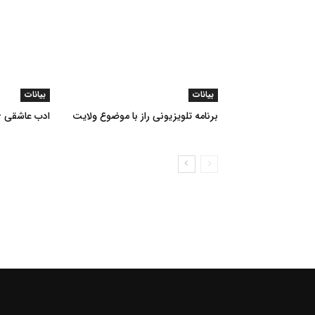
بیانات
بیانات
برنامه تلویزیونی راز با موضوع ولایت
ادب عاشقی – د