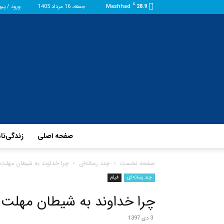
C
28.9
Mashhad
جمعه، 16 مرداد 1405
ورود / پی
صفحه اصلی
زندگی‌نا
صفحه نخست
چند رسانه‌ای
چرا خداوند به شیطان مهلت دا
چند رسانه‌ای
فیلم
چرا خداوند به شیطان مهلت دا
3 دی 1397