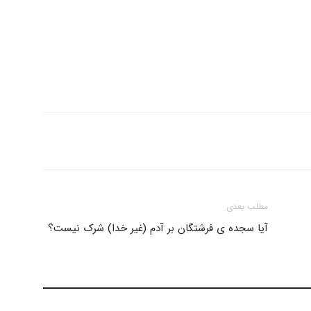
و
نشر
مطلب بعدی
آیا سجده ی فرشتگان بر آدم (غیر خدا) شرک نیست؟
آثار