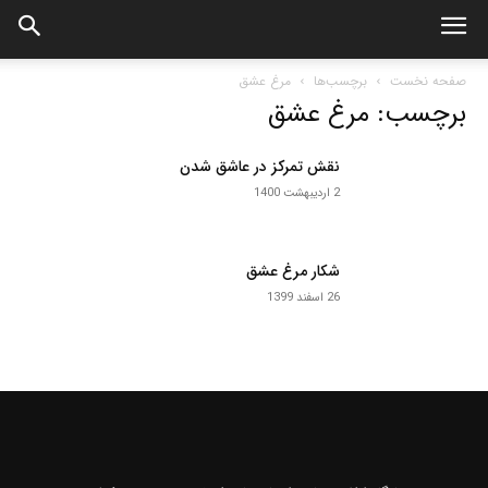
صفحه نخست
برچسب‌ها
مرغ عشق
برچسب: مرغ عشق
نقش تمرکز در عاشق شدن
2 اردیبهشت 1400
شکار مرغ عشق
26 اسفند 1399