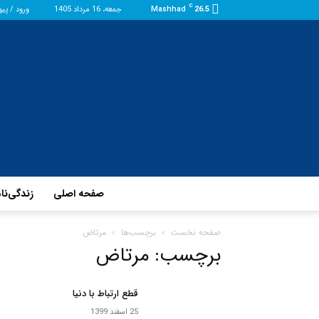
C
26.5
Mashhad
جمعه، 16 مرداد 1405
ورود / پی
صفحه اصلی
زندگی‌نا
صفحه نخست
برچسب‌ها
مرتاض
برچسب: مرتاض
قطع ارتباط با دنیا
25 اسفند 1399