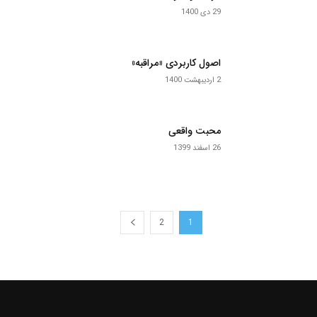
29 دی 1400
اصول کاربردی «مراقبه»
2 اردیبهشت 1400
محبت واقعی
26 اسفند 1399
2
1