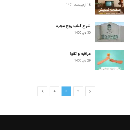
18 اردیبهشت 1401
شرح کتاب روح مجرد
30 دی 1400
مراقبه و تقوا
29 دی 1400
4
3
2