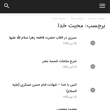
صفحه نخست
برچسب‌ها
محبت خدا
برچسب: محبت خدا
سیری در القاب حضرت فاطمه زهرا سلام الله علیها
26 دی 1402
شرح مناجات خمسه عشر
23 آبان 1402
انس با خدا – شهادت امام حسن عسکری (علیه
السلام)
22 مهر 1402
محبت مومنین