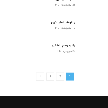
25 اردیبهشت 1401
وظیفه علمای دین
10 اردیبهشت 1401
راه و رسم عاشقی
20 فروردین 1401
3
2
1