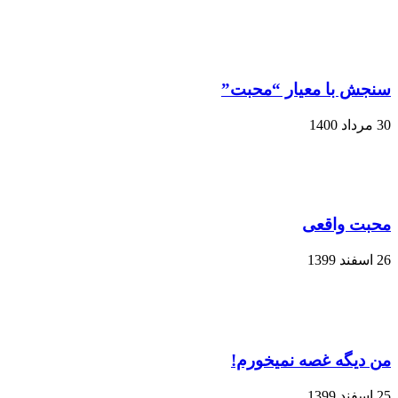
سنجش با معیار “محبت”
30 مرداد 1400
محبت واقعی
26 اسفند 1399
من دیگه غصه نمیخورم!
25 اسفند 1399