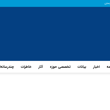
وستن
مه
اخبار
بیانات
تخصصی حوزه
آثار
خاطرات
چند‌رسانه‌
پایگاه
حفظ