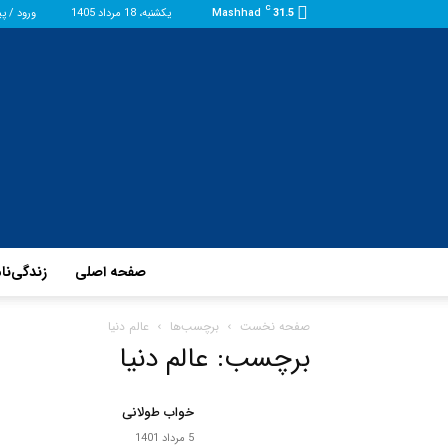
C
31.5
Mashhad
یکشنبه، 18 مرداد 1405
ورود / پ
صفحه اصلی
زندگی‌نا
صفحه نخست
برچسب‌ها
عالم دنیا
برچسب: عالم دنیا
خواب طولانی
5 مرداد 1401