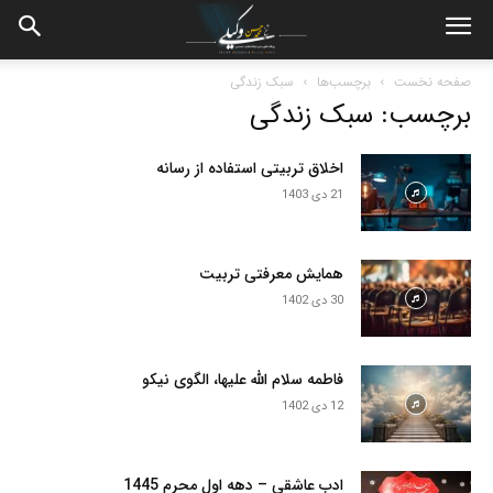
صفحه نخست
برچسب‌ها
سبک زندگی
برچسب: سبک زندگی
اخلاق تربیتی استفاده از رسانه
21 دی 1403
همایش معرفتی تربیت
30 دی 1402
فاطمه سلام الله علیها، الگوی نیکو
12 دی 1402
ادب عاشقی – دهه اول محرم 1445