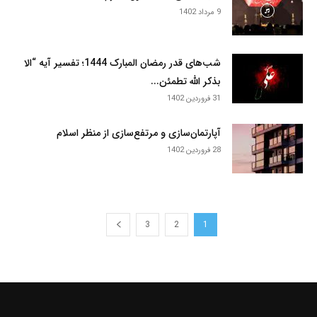
9 مرداد 1402
شب‌های قدر رمضان المبارک 1444؛ تفسیر آیه “الا
بذکر الله تطمئن...
31 فروردین 1402
آپارتمان‌سازی و مرتفع‌سازی از منظر اسلام
28 فروردین 1402
3
2
1