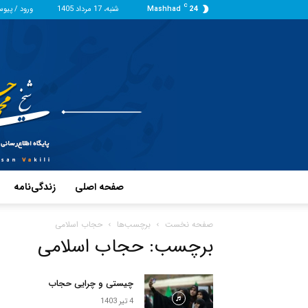
C
24
Mashhad
شنبه، 17 مرداد 1405
ورود / پیو
صفحه اصلی
زندگی‌نامه
صفحه نخست
برچسب‌ها
حجاب اسلامی
برچسب: حجاب اسلامی
چیستی و چرایی حجاب
4 تیر 1403