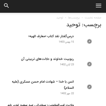
صفحه نخست
برچسب‌ها
توحید
برچسب: توحید
درس‌گفتار نقد کتاب «معارف الهیه»
15 بهمن 1403
ربوبیت خداوند و دلالت‌های تربیتی آن
23 آبان 1402
انس با خدا – شهادت امام حسن عسکری (علیه
السلام)
22 مهر 1402
ولایت امیرالمؤمنین؛ سخنرانی عید سعید غدیر خم