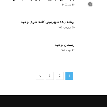
18 تیر 1402
برنامه زنده تلویزیونی کلمه؛ شرح توحید
29 فروردین 1402
ریسمان توحید
12 بهمن 1401
3
2
1