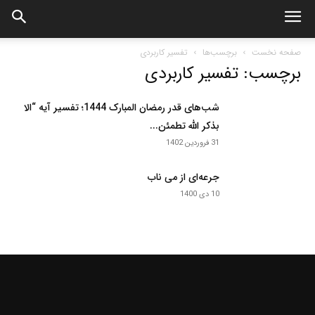
صفحه نخست
برچسب‌ها
تفسیر کاربردی
برچسب: تفسیر کاربردی
شب‌های قدر رمضان المبارک 1444؛ تفسیر آیه “الا
بذکر الله تطمئن...
31 فروردین 1402
جرعه‌ای از می ناب
10 دی 1400