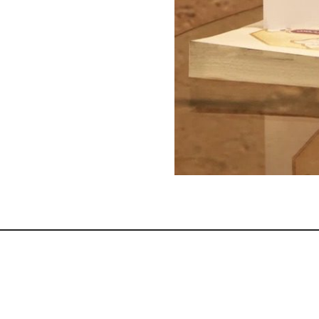
استاد
حاج
شیخ