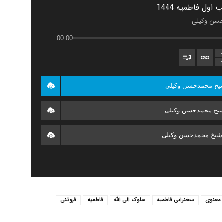
محمدحسن
اول فاطمیه 1444
سن وکیلی
00:00
وکیلی
معنوی
سخنرانی فاطمیه
سلوک الی الله
فاطمیه
فروتنی