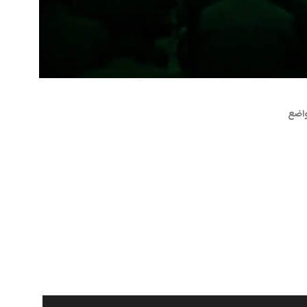
استاد
حاج
شیخ