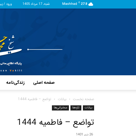
C
27.8
Mashhad
شنبه، 17 مرداد 1405
ورود / پی
صفحه اصلی
زندگی‌نامه
صفحه نخست
بیانات
تواضع – فاطمیه 1444
بیانات
تازه‌ها
سخنرانی‌ها
تواضع – فاطمیه 1444
26 دی 1401