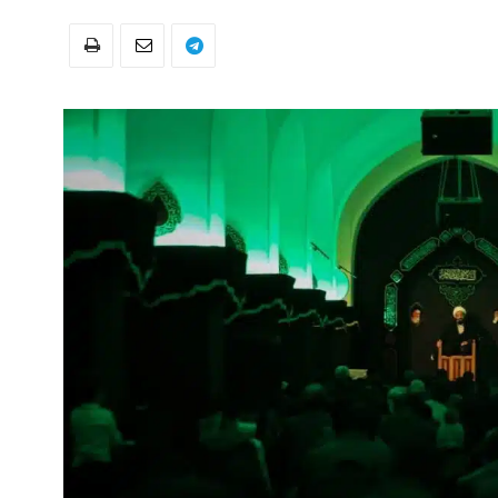
و
نشر
آثار