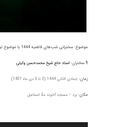
موضوع: سخنرانی شب‌های فاطمیه 1444 با موضوع تواضع
🎙
سخنران:
استاد حاج شیخ محمدحسن وکیلی
زمان:
جمادی الثانی 1444 (3 تا 5 دی ماه 1401)
مکان:
یزد – مسجد آخوند ملّا اسماعیل