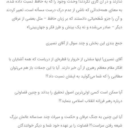
ندارند و در آن کارى نکردند! وحدت وجود را که به حافظ نسبت داده شده،
به معناى همه‌خدائى که ناشى از عدم درک درست مسأله است، تعبیر کردند
و آن را جزو شَطَحیاتى دانستند که بر زبان حافظ – مثل بعضى از عرفاى
دیگر – صادر مى‌شده و نه یک بینش و طرز فکر و جهان‌بینى!»
جمع بندی این بخش و چند سوال از آقای نصیری
آقای نصیری! اینها مشتی از خروار یا قطره‌ای از دریاست که همه آشنایان با
افکار مقام معظم رهبری از آن خبر دارند. آیا با این جملات باز هم می‌توان
مطالبی را که شما می‌گوئید به ایشان نسبت داد؟!
آیا ممکن است کسی اولی‌ترین اصول تحقیق را بداند و چنین قضاوتی
درباره رهبر فرزانه انقلاب اسلامی بنماید؟!
آیا این چنین به جنگ عرفان و حکمت و میراث چند صدساله عالمان بزرگ
شیعه رفتن سزاست؟! قضاوت را بر عهده خود شما و دیگر خوانندگان