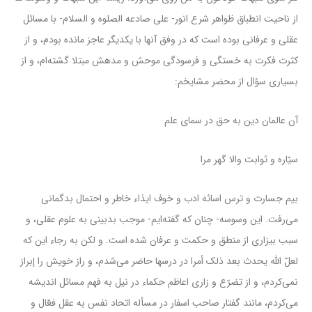
از ناحیت انطباق ظواهر شرع انور- على صادعه الصلوه و السلام- با مسائل
عقلى و عرفانى بوده است که در وفق آنها با یکدیگر عاجز مانده بودم، و از
کثرت فکرت به خستگى و فرسودگى موحش و مدهش مبتلا گشته‌ام، و از
بسیارى سؤال از محضر مشایخم:
آن عالمان دین به حق در سماى علم
سیّاره و ثوابت والا گهر مرا
بیم جسارت و ترس اسائه ادب و خوف ایذاء خاطر و احتمال بدگمانى
مى‌رفت. این وسوسه- چنان که گفته‌ایم- موجب بدبینى به علوم عقلى، و
سبب بیزارى از منطق و حکمت و عرفان شده است. و لکن به رجاء این که
لعلّ اللّه یحدث بعد ذلک أمرا در درسها حاضر مى‌شدم، و راز خویش را إبراز
نمى‌کردم، و از تضرّع و زارى اعاظم حکماء در نیل به فهم مسائل اندیشه
مى‌کردم، مانند گفتار صاحب اسفار در مسأله اتحاد نفس به عقل فعّال و