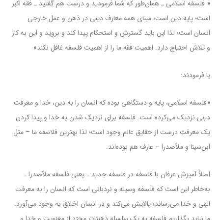
« فلسفه اسلامى ـ همان‌طور که شما فرمودید و درست هم گفتید ـ فقه اکبر
است؛ پایه‌ دین است؛ مبناى همه‌ معارف دینى در ذهن و عمل خارجى
انسان است؛ لذا این باید گسترش و استحکام پیدا کند و برویَد و این به کار
و تلاش احتیاج دارد. اهمیت فقه ما را از اهمیت فلسفه غافل نکند»
یا فرمودند:
«فلسفه اسلامى، پایه و دستگاهى بوده که انسان را به دین، خدا و معرفت
دینى نزدیک مى‌کرده است. فلسفه براى نزدیک شدن به خدا و پیدا کردن
یک معرفتِ درست از حقایق عالم وجود است؛ لذا بهترین فلاسفه ما – مثل
ابن‌سینا و ملاّصدرا – عارف هم بوده‌اند.
اصلاً آمیزش عرفان با فلسفه در فلسفه جدید ـ یعنى فلسفه ملاّصدرا ـ
به‌خاطر این است که فلسفه وسیله و نردبانى است که انسان را به معرفت
الهى و خدا مى‌رساند؛ پالایش مى‌کند و در انسان اخلاق به ‌وجود مى‌آورد.
ما نباید بگذاریم فلسفه به یک سلسله ذهنیّات مجرّد از معنویت و خدا و