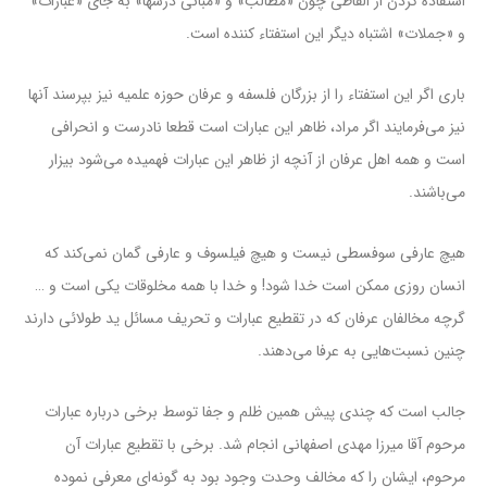
استفاده کردن از الفاظی چون «مطالب» و «مبانی درسها» به جای «عبارات»
و «جملات» اشتباه دیگر این استفتاء کننده است.
باری اگر این استفتاء‌ را از بزرگان فلسفه و عرفان حوزه علمیه نیز بپرسند آنها
نیز می‌فرمایند اگر مراد، ظاهر این عبارات است قطعا نادرست و انحرافی
است و همه اهل عرفان از آنچه از ظاهر این عبارات فهمیده می‌شود بیزار
می‌باشند.
هیچ عارفی سوفسطی نیست و هیچ فیلسوف و عارفی گمان نمی‌کند که
انسان روزی ممکن است خدا شود! و خدا با همه مخلوقات یکی است و …
گرچه مخالفان عرفان که در تقطیع عبارات و تحریف مسائل ید طولائی دارند
چنین نسبت‌هایی به عرفا می‌دهند.
جالب است که چندی پیش همین ظلم و جفا توسط برخی درباره عبارات
مرحوم آقا میرزا مهدی اصفهانی انجام شد. برخی با تقطیع عبارات آن
مرحوم، ایشان را که مخالف وحدت وجود بود به گونه‌ای معرفی نموده