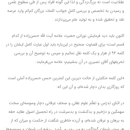
عقلانیت است نه بزرگ‌زدگی و لذا این گونه افراد پس از طی سطوح علمی
و رسیدن به تخصص و بررسی کاملِ جوانب کلمات بزرگان کم‌کم وارد عرصه
نقد و تحقیق شده و به تولید علم می‌پردازند.
اکنون باید دید فرمایش نورانی حضرت علامه آیت الله حسن‌زاده از کدام
قسم است؛ برای قضاوت صحیح در این‌باره باید اول عبارت کامل ایشان را در
کلمه ۹۴ از هزار و یک کلمه نقل نمائیم و سپس به توضیح آن و بررسی
تحریفهای آقای نصیری در آن بنشینیم؛ علامه می‌فرمایند:
«این کلمه حکایتى از حالت دیرین این کمترین حسن حسن‌زاده آملى است‌
که روزگارى بدان دچار شده‌ام، و آن این که:
در اثناى تدرّس و تعلّم علوم عقلى و صحف عرفانى دچار وسوسه‌اى سخت
سهمگین و دژخیم و بدکنشت و بدسرشت در راه تحصیل اصول عقاید حقه
به برهان و عرفان شده‌ام، و آزرده خاطرى شگفت از حکمت و میزان که از
هر سوى شبهات گوناگون به من روى مى‌آورد. ریشه این شبهات و وسوسه‌ها