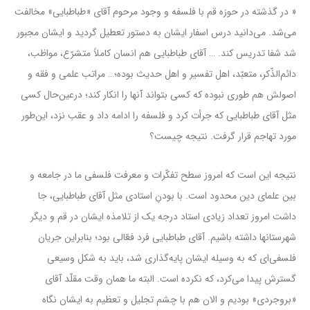
« در گذشته در حوزه‌ قم با فلسفه و وجود مرحوم آقاى «طباطبایى» مخالفت
مى‌شد. مى‌دانید درس اسفار ایشان به دستور تعطیل گردید و ایشان مجبور
شد شفا تدریس کند. … آقاى طباطبایى هم انسان کاملاً متشرّع، مواظب،
دائم‌الذّکر، متعبّد، اهل تفسیر و اهل حدیث بوده؛… مراتب علمى و فقه و
اصولش هم طورى نبوده که کسى بتواند آنها را انکار کند؛ درعین‌حال کسى
مثل آقاى طباطبایى که جرأت کرد و فلسفه را ادامه داد و عقب نزد، این‌طور
مورد تهاجم قرار گرفت. نتیجه چیست؟
نتیجه این است که امروز سطح تفکّرات و معرفت فلسفى ما در جامعه و
بین علماى دین محدود است. با بودنِ استادى مثل آقاى طباطبایى، جا
داشت امروز تعداد زیادى استاد درجه‌ یک از تلامذه ایشان در قم و دیگر
شهرستانها داشته باشیم. آقاى طباطبایى فرد فعّالى بود؛ بنابراین جریان
فلسفى‌اى که به وسیله‌ ایشان پایه‌گذارى شد، باید به شکل وسیعى
گسترش پیدا مى‌کرد، که نکرده است. البته ما همان وقت مقلّد آقاى
«بروجردى» بودیم و الان هم با چشم تجلیل و تعظیم به ایشان نگاه