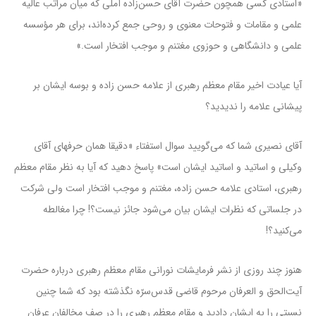
«استادی کسی همچون حضرت آقای حسن‌زاده آملی که میان مراتب عالیه
علمی و مقامات و فتوحات معنوی و روحی جمع کرده‌اند، ‌برای هر مؤسسه‌
علمی و دانشگاهی و حوزوی مغتنم و موجب افتخار است.»
آیا عیادت اخیر مقام معظم رهبری از علامه حسن زاده و بوسه ایشان بر
پیشانی علامه را ندیدید؟
آقای نصیری شما که می‌گویید سوال استفتاء «دقیقا همان حرفهای آقای
وکیلی و اساتید و اساتید ایشان است» پاسخ دهید که آیا به نظر مقام معظم
رهبری، استادی علامه حسن زاده، مغتنم و موجب افتخار است ولی شرکت
در جلساتی که نظرات ایشان بیان می‌شود جائز نیست؟! چرا مغالطه
می‌کنید؟!
هنوز چند روزی از نشر فرمایشات نورانی مقام معظم رهبری درباره حضرت
آیت‌الحق و العرفان مرحوم قاضی قدس‌سرّه نگذشته بود که شما چنین
نسبتی را به ایشان دادید و مقام معظم رهبری را در صف مخالفان عرفان