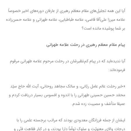
آیا این همه تجلیل‌های مقام معظم رهبری از عارفان دوره‌های اخیر خصوصاً
علامه میرزا علی‌آقا قاضی، علامه طباطبایی، علامه طهرانی و علامه حسن‌زاده
بر شما پوشیده مانده است؟
پیام مقام معظم رهبری در رحلت علامه طهرانی
آیا ندیده‌اید که در پیام کم‌نظیرشان در رحلت مرحوم علامه طهرانی مرقوم
فرموده‌اند:
«خبر رحلت عالم عامل ربّانى، و سالک مجاهد روحانى، آیت الله حاج سیّد
محمّد حسین حسینى طهرانى را با اندوه و افسوس بسیار دریافت کردم و
عمیقا متأسّف و مصیبت زده شدم.
ایشان از جمله فرزانگان معدودى بودند که مراتب برجسته علمى را با
درجات والاى معنویّت و سلوک توأماً دارا بودند، و در کنار فقاهت فنّى و