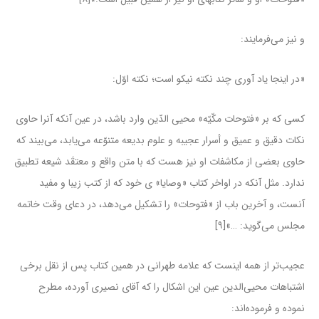
و نیز می‌فرمایند:
«در اینجا یاد آورى چند نکته نیکو است؛ نکته اوّل:
کسى که بر «فتوحات مکّیّه» محیى الدّین وارد باشد، در عین آنکه آنرا حاوى
نکات دقیق و عمیق و أسرار عجیبه و علوم بدیعه متنوّعه مى‌یابد، مى‌بیند که
حاوى بعضى از مکاشفات او نیز هست که با متن واقع و معتقَد شیعه تطبیق
ندارد. مثل آنکه در اواخر کتاب «وصایا» ى خود که از کتب زیبا و مفید
آنست، و آخرین باب از «فتوحات» را تشکیل می‌دهد، در دعاى وقت خاتمه
مجلس می‌گوید: …»[۹]
عجیب‌تر از همه اینست که علامه طهرانی در همین کتاب پس از نقل برخی
اشتباهات محیی‌الدین عین این اشکال را که آقای نصیری آورده، مطرح
نموده و فرموده‌اند: