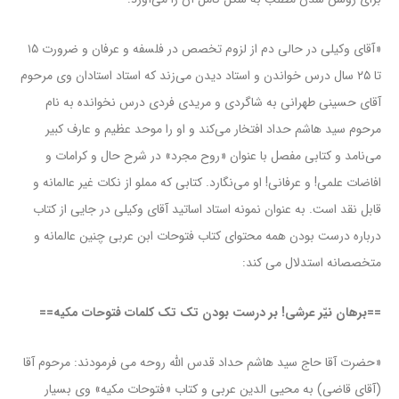
«آقای وکیلی در حالی دم از لزوم تخصص در فلسفه و عرفان و ضرورت ۱۵
تا ۲۵ سال درس خواندن و استاد دیدن می‌زند که استاد استادان وی مرحوم
آقای حسینی طهرانی به شاگردی و مریدی فردی درس نخوانده به نام
مرحوم سید هاشم حداد افتخار می‌کند و او را موحد عظیم و عارف کبیر
می‌نامد و کتابی مفصل با عنوان «روح مجرد» در شرح حال و کرامات و
افاضات علمی! و عرفانی! او می‌نگارد. کتابی که مملو از نکات غیر عالمانه و
قابل نقد است. به عنوان نمونه استاد اساتید آقای وکیلی در جایی از کتاب
درباره درست بودن همه محتوای کتاب فتوحات ابن عربی چنین عالمانه و
متخصصانه استدلال می کند:
==برهان نیّر عرشی! بر درست بودن تک تک کلمات فتوحات مکیه==
«حضرت آقا حاج سید هاشم حداد قدس الله روحه می فرمودند: مرحوم آقا
(آقای قاضی) به محیی الدین عربی و کتاب «فتوحات مکیه» وی بسیار