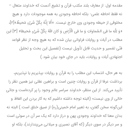
مقدمه اول: از معارف بلند مکتب قرآن و تشیع آنست که خداوند متعال –
نه فقط احاطه علمی- بلکه احاطه وجودی به همه موجودات دارد و هیچ
مخلوقی از حیطه وجودی وی خارج نیست. «أَلا إِنَّهُ بِکُلِّ شَیْ‌ءٍ مُحیطٌ»[۲]،
«وَ لِلَّهِ ما فِی السَّماواتِ وَ ما فِی الْأَرْضِ وَ کانَ اللَّهُ بِکُلِّ شَیْ‌ءٍ مُحیطا» [۳] این
مطلب در آیات و روایات فراوانی بیان شده که به هیچ وجه از نظر قواعد
فنّی تفسیر و حدیث قابل تأویل نیست (تفصیل این بحث و تحلیل
اجتهادی آیات و روایات، باید در جای خود بیان شود.)
به هر حال، انتساب این مطلب را به قرآن و روایات بپذیریم یا نپذیریم،
برداشت عرفا از قرآن و روایات چنین است و براهین عقلی نیز همین نظر را
تأیید می‌کند. از این منظر، خداوند سراسر عالم وجود را پر کرده‌است و جائی
خالی از وی نیست؛ (البته توجه داشته داشیم که به کار بردن این الفاظ و
این‌گونه سخن گفتن، به تعبیر امام خمینی(ره) از ضیق خناق است.) البته نه
بدان معنا که خداوند وجودی پهن و دراز دارد که یک سر آن در سوئی است
و سر دیگر در سوی دیگر (که آقای نصیری و میلانی می‌پندارند)، بلکه او