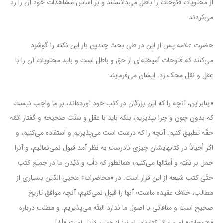
از محتویات فتوحات را باطل می‌دانستند و بر اساس مشاهدات خود آن را رد
می‌کردند.
حضرت علامه پس از این در طی بحث چندین بار این نکته را گوشزد
می‌کنند که فتوحات آمیخته‌ای از حق و باطل است و باید محتویات آن را با
عقل و نقل محک زد. ایشان می‌فرمایند:
«بنابراین، آنچه را که این بزرگان در کتب خود آورده‌اند، بر ما واجب نیست
که بدون چون و چرا بپذیریم، بلکه باید با عقل و سنّت صحیحه و گفتار ائمّه
حقّه تطبیق کنیم. آنچه را که درست است مى‌پذیریم و استفاده مى‌کنیم، و
اگر أحیاناً در کتابهایشان چیزى نادرست به نظر آمد قبول نمى‌نمائیم، و آنرا
حمل بر تقیّه و أمثالها مى‌کنیم؛ همانطور که دأب و دَیْدن ما در جمیع کتب
حتّى کتب شیعه از این قرار است. در «محاضرات» محیى الدّین بسیارى از
مطالب، خلاف عقیده ماست؛ آنها را قبول نمى‌کنیم؛ آنچه موافق تاریخ
صحیح است و منافاتى با اصول ما ندارد البتّه مى‌پذیریم. و مطلب درباره
«فتوحات» او و سائر کتابهاى او نیز از همین قبیل است.»[۸]