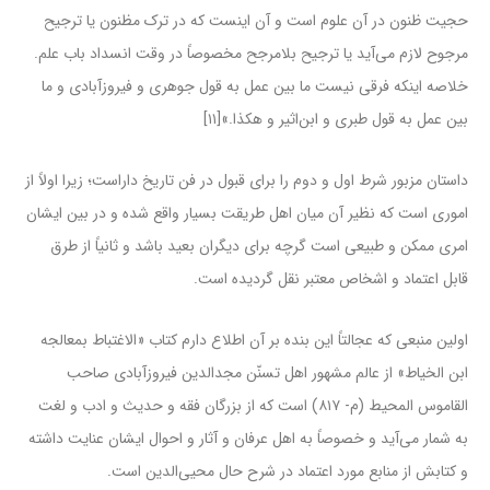
حجیت ظنون در آن علوم است و آن اینست که در ترک مظنون یا ترجیح
مرجوح لازم می‌آید یا ترجیح بلامرجح مخصوصاً در وقت انسداد باب علم.
خلاصه اینکه فرقی نیست ما بین عمل به قول جوهری و فیروزآبادی و ما
بین عمل به قول طبری و ابن‌اثیر و هکذا.»[۱۱]
داستان مزبور شرط اول و دوم را برای قبول در فن تاریخ داراست؛ زیرا اولاً از
اموری است که نظیر آن میان اهل طریقت بسیار واقع شده و در بین ایشان
امری ممکن و طبیعی است گرچه برای دیگران بعید باشد و ثانیاً از طرق
قابل اعتماد و اشخاص معتبر نقل گردیده است.
اولین منبعی که عجالتاً این بنده بر آن اطلاع دارم کتاب «الاغتباط بمعالجه
ابن الخیاط» از عالم مشهور اهل ‌تسنّن مجدالدین فیروزآبادی صاحب
القاموس المحیط (م- ۸۱۷) است که از بزرگان فقه و حدیث و ادب و لغت
به شمار می‌آید و خصوصاً به اهل عرفان و آثار و احوال ایشان عنایت داشته
و کتابش از منابع مورد اعتماد در شرح حال محیی‌الدین است.