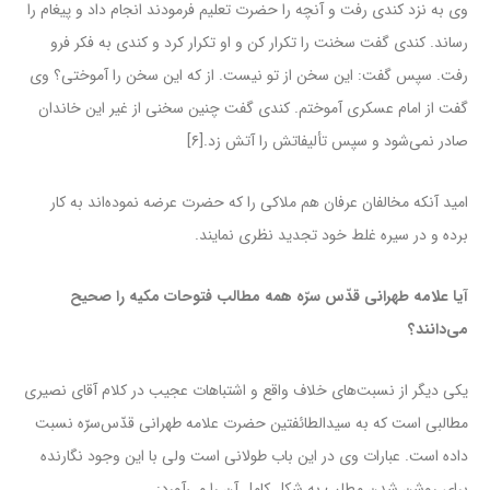
وی به نزد کندی رفت و آنچه را حضرت تعلیم فرمودند انجام داد و پیغام را
رساند. کندی گفت سخنت را تکرار کن و او تکرار کرد و کندی به فکر فرو
رفت. سپس گفت: این سخن از تو نیست. از که این سخن را آموختی؟ وی
گفت از امام عسکری آموختم. کندی گفت چنین سخنی از غیر این خاندان
صادر نمی‌شود و سپس تألیفاتش را آتش زد.[۶]
امید آنکه مخالفان عرفان هم ملاکی را که حضرت عرضه نموده‌اند به کار
برده و در سیره غلط خود تجدید نظری نمایند.
آیا علامه طهرانی قدّس سرّه همه مطالب فتوحات مکیه را صحیح
می‌دانند؟
یکی دیگر از نسبت‌های خلاف واقع و اشتباهات عجیب در کلام آقای نصیری
مطالبی است که به سیدالطائفتین حضرت علامه طهرانی قدّس‌سرّه نسبت
داده است. عبارات وی در این باب طولانی است ولی با این وجود نگارنده
برای روشن شدن مطلب به شکل کامل آن را می‌آورد: