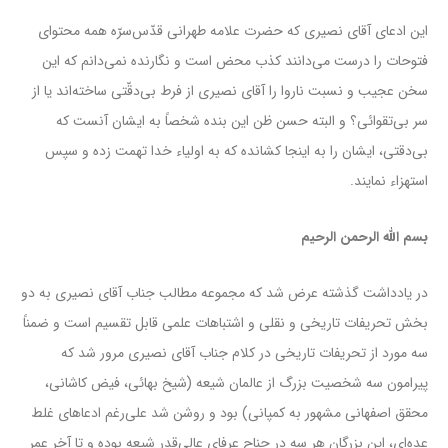
این ادعای آقای نصیری که حضرت علامه طهرانی قدّس‌سرّه همه محتوای
فتوحات را درست می‌دانند کذب محض است و نگارنده نمی‌دانم که این
سخن عجیب و نسبت ناروا را آقای نصیری از فرط بی‌دقّتی ساخته‌اند یا از
سر بی‌تقوائی؟ و البته حسن ظن این بنده شخصاً به ایشان آنست که
بی‌دقتی،‌ ایشان را به اینجا کشانده که به اولیاء خدا تهمت زده و سپس
استهزاء نمایند.
بسم الله الرحمن الرحیم
در یادداشت گذشته عرض شد که مجموعه مطالب جناب آقای نصیری به دو
بخش تحریفات تاریخی و نقلی و اشتباهات علمی قابل تقسیم است و ضمناً
سه مورد از تحریفات تاریخی در کلام جناب آقای نصیری مرور شد که
پیرامون سه شخصیت بزرگ از عالمان شیعه (شیخ بهائی، فیض کاشانی،
محقق اصفهانی مشهور به کمپانی) بود و روشن شد علی‌رغم ادعاهای غلط
عده‌ای، این بزرگان هر سه در جناح عرفای عالی‌قدر شیعه بوده‌ و تا آخر عمر