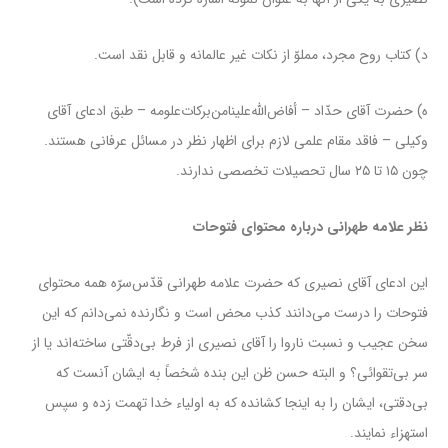
د) کتاب روح مجرد، مملوّ از نکات غیر عالمانه و قابل نقد است.
ه) حضرت آقای حدّاد – أفاض‌الله‌علینا‌من‌برکات‌علومه – طبق ادعای آقای
وکیلی – فاقد مقام علمی لازم برای اظهار نظر در مسائل عرفانی هستند.
چون ۱۵ تا ۲۵ سال تحصیلات تخصصی ندارند.
نظر علامه طهرانی درباره محتوای فتوحات
این ادعای آقای نصیری که حضرت علامه طهرانی قدّس‌سرّه همه محتوای
فتوحات را درست می‌دانند کذب محض است و نگارنده نمی‌دانم که این
سخن عجیب و نسبت ناروا را آقای نصیری از فرط بی‌دقّتی ساخته‌اند یا از
سر بی‌تقوائی؟ و البته حسن ظن این بنده شخصاً به ایشان آنست که
بی‌دقتی،‌ ایشان را به اینجا کشانده که به اولیاء خدا تهمت زده و سپس
استهزاء نمایند.