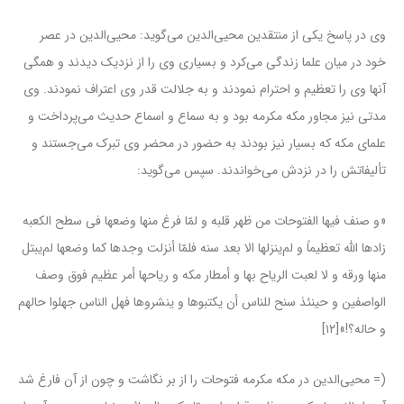
وی در پاسخ یکی از منتقدین محیی‌الدین می‌گوید: محیی‌الدین در عصر
خود در میان علما زندگی می‌کرد و بسیاری وی را از نزدیک دیدند و همگی
آنها وی را تعظیم و احترام نمودند و به جلالت قدر وی اعتراف نمودند. وی
مدتی نیز مجاور مکه مکرمه بود و به سماع و اسماع حدیث می‌پرداخت و
علمای مکه که بسیار نیز بودند به حضور در محضر وی تبرک می‌جستند و
تألیفاتش را در نزدش می‌خواندند. سپس می‌گوید:
«و صنف فیها الفتوحات من ظهر قلبه و لمّا فرغ منها وضعها فی سطح الکعبه
زادها الله تعظیماً و لم‌ینزلها الا بعد سنه فلمّا أنزلت وجدها کما وضعها لم‌یبتل
منها ورقه و لا لعبت الریاح بها و أمطار مکه و ریاحها أمر عظیم فوق وصف
الواصفین و حینئذ سنح للناس أن یکتبوها و ینشروها فهل الناس جهلوا حالهم
و حاله؟!»[۱۲]
(= محیی‌الدین در مکه مکرمه فتوحات را از بر نگاشت و چون از آن فارغ شد