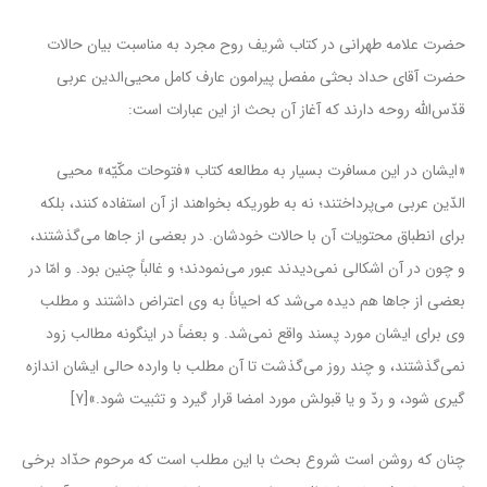
حضرت علامه طهرانی در کتاب شریف روح مجرد به مناسبت بیان حالات
حضرت آقای حداد بحثی مفصل پیرامون عارف کامل محیی‌الدین عربی
قدّس‌الله روحه دارند که آغاز آن بحث از این عبارات است:
«ایشان در این مسافرت بسیار به مطالعه کتاب «فتوحات مکّیّه» محیى
الدّین عربى مى‌پرداختند؛ نه به طوریکه بخواهند از آن استفاده کنند، بلکه
براى انطباق محتویات آن با حالات خودشان. در بعضى از جاها می‌گذشتند،
و چون در آن اشکالى نمی‌دیدند عبور مى‌نمودند؛ و غالباً چنین بود. و امّا در
بعضى از جاها هم دیده مى‌شد که احیاناً به وى اعتراض داشتند و مطلب
وى براى ایشان مورد پسند واقع نمى‌شد. و بعضاً در اینگونه مطالب زود
نمى‌گذشتند، و چند روز می‌گذشت تا آن مطلب با وارده حالى ایشان اندازه
گیرى شود، و ردّ و یا قبولش مورد امضا قرار گیرد و تثبیت شود.»[۷]
چنان که روشن است شروع بحث با این مطلب است که مرحوم حدّاد برخی