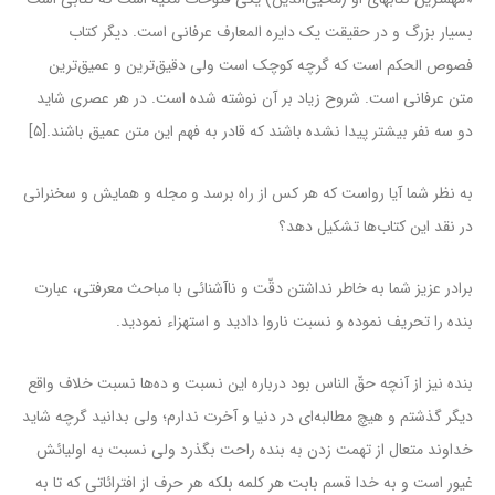
بسیار بزرگ و در حقیقت یک دایره المعارف عرفانى است. دیگر کتاب
فصوص الحکم است که گرچه کوچک است ولى دقیق‌ترین و عمیق‌ترین
متن عرفانى است. شروح زیاد بر آن نوشته شده است. در هر عصرى شاید
دو سه نفر بیشتر پیدا نشده باشند که قادر به فهم این متن عمیق باشند.[۵]
به نظر شما آیا رواست که هر کس از راه برسد و مجله و همایش و سخنرانی
در نقد این کتاب‌ها تشکیل دهد؟
برادر عزیز شما به خاطر نداشتن دقّت و ناآشنائی با مباحث معرفتی، عبارت
بنده را تحریف نموده و نسبت ناروا دادید و استهزاء نمودید.
بنده نیز از آنچه حقّ الناس بود درباره این نسبت و ده‌ها نسبت خلاف واقع
دیگر گذشتم و هیچ مطالبه‌ای در دنیا و آخرت ندارم؛ ولی بدانید گرچه شاید
خداوند متعال از تهمت زدن به بنده راحت بگذرد ولی نسبت به اولیائش
غیور است و به خدا قسم بابت هر کلمه بلکه هر حرف از افترائاتی که تا به