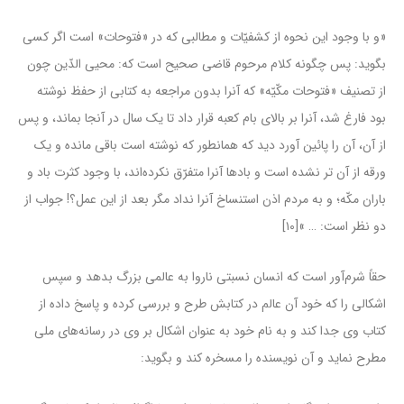
«و با وجود این نحوه از کشفیّات و مطالبى که در «فتوحات» است اگر کسى
بگوید: پس چگونه کلام مرحوم قاضى صحیح است که: محیى الدّین چون
از تصنیف «فتوحات مکّیّه» که آنرا بدون مراجعه به کتابى از حفظ نوشته
بود فارغ شد، آنرا بر بالاى بام کعبه قرار داد تا یک سال در آنجا بماند، و پس
از آن، آن را پائین آورد دید که همانطور که نوشته است باقى مانده و یک
ورقه از آن تر نشده است و بادها آنرا متفرّق نکرده‌اند، با وجود کثرت باد و
باران مکّه؛ و به مردم اذن استنساخ آنرا نداد مگر بعد از این عمل؟! جواب از
دو نظر است: … »[۱۰]
حقاً شرم‌آور است که انسان نسبتی ناروا به عالمی بزرگ بدهد و سپس
اشکالی را که خود آن عالم در کتابش طرح و بررسی کرده و پاسخ داده از
کتاب وی جدا کند و به نام خود به عنوان اشکال بر وی در رسانه‌های ملی
مطرح نماید و آن نویسنده را مسخره کند و بگوید: