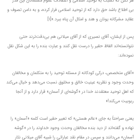
هر کس که نسبت به توحید اسلامی و اعتقادات عموم مسلمانان این قدر
بی اطلاع باشد حق دارد که از توحید اسلامی فرار کرده، و به دامن تصوف و
عقاید مشرکانه یونان و هند و امثال آن پناه ببرد.»[۱]
پس از ایشان، آقای نصیری که از آقای میلانی هم بی‌دقت‌ترند حتی
نتوانسته‌اند الفاظ حقیر را درست نقل کنند و عبارت بنده را به این شکل نقل
نموده‌اند:
«آقای متخصص، درکی کودکانه از مسئله توحید را به متکلمان و مخالفان
وحدت وجود و نظریه عینیت خالق و مخلوق نسبت می‌دهد و خیال می‌کند
که اهل توحید معتقدند خدا در «گوشه‌ای از آسمان» قرار دارد و از آنجا
ربوبیت می‌کند!»
یعنی صراحتاً به جای «عالم هستی» که تعبیر حقیر است کلمه «آسمان» را
نهاده و گفته‌اند از دید بنده مخالفان وحدت وجود خداوند را در «گوشه
آسمان» می‌دانند و سپس در مقام نقد عباراتی را شبیه آقای میلانی نثار