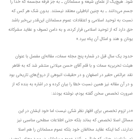
شود. هیچ‌یک از علمای شیعه و مسلمانان ـ به جز فرقه مجسمه که خدا را
جسم می‌دانند ـ به چنین اباطیلی معتقد نیستند. بدون شک هر کس که
نسبت به توحید اسلامی و اعتقادات عموم مسلمانان این‌قدر بی‌خبر باشد
حق دارد که از توحید اسلامی فرار کرده، و به دامن تصوف و عقاید مشرکانه
یونان و هند و امثال آن پناه ببرد.»
حدود یک سال قبل در شماره پنج مجله سمات، مقاله‌ای مفصل با عنوان
هیئت تحریریه سمات و با قلم آقای حسن میلانی منتشر شد که به ظاهر
نقد عرائض حقیر در اصفهان و در حقیقت انبوهی از دروغ‌های تاریخی بود
و در آن مقاله نیز همین نسبت خطا را بیان کرده و در اشاره به بنده که از
ضرورت تخصص سخن گفته بودم، نوشته بودند:
«در لزوم تخصص برای اظهار نظر شکی نیست اما خود ایشان در این
مسائل اصلا تخصص که بماند بلکه حتی اطلاعات سطحی مناسبی نیز
ندارند، کما اینکه عقاید مخالفان خود بلکه عموم مسلمانان را هم اصلا
نمی‌شناسند. چنان که خیال می‌کنند عموم مسلمانان در مورد معنای توحید،