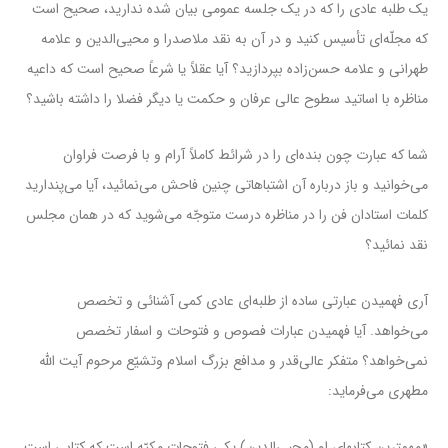
یک طلبه عادی را که در یک جلسه عمومی بیان شده ندارید، صحیح است
که مجلّه‌ای تأسیس کنید و در آن به نقد ملاصدرا و محیی‌الدین و علامه
طهرانی و علامه حسن‌زاده بپردازید؟ آیا عقلاً یا شرعاً صحیح است که داعیه
مناظره با اساتید سطوح عالی عرفان و حکمت یا دیگر فضلا را داشته باشید؟
شما که عبارت چون بنده‌ای را در شرائط کاملاً آرام و با فرصت فراوان
می‌خوانید و باز درباره آن اشتباهاتی چنین فاحش می‌نمائید، آیا می‌پندارید
کلمات استادان فن را در مناظره درست متوجّه می‌شوید که در همان مجلس
نقد نمائید؟
آری فهمیدن عبارتی ساده از طلبه‌ای عادی کمی آشنائی و تخصص
می‌خواهد. آیا فهمیدن عبارات فصوص و فتوحات و اسفار تخصص
نمی‌خواهد؟ متفکر عالی‌قدر و مدافع بزرگ اسلام وتشیّع مرحوم آیت الله
مطهری می‌فرماید:
«مهمترین کتابهاى او (محیی‌الدین) یکى فتوحات مکیّه است که کتابى است