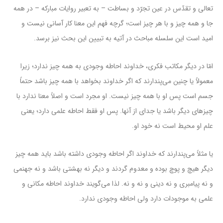
تعالی و تقدّس در عین تجرّد و بساطت – به تعبیر روایات مبارکه – در همه
جا و همه چیز و با هر چیز است؛ گرچه فهم این معنا کار آسانی نیست و
امید است این سلسله مباحث در آتیه به تبیین این بحث نیز برسد.
امّا در دیگر مکاتب فکری، خداوند احاطه وجودی به همه چیز ندارد؛ زیرا
معمولاً یا چنین می‌پندارند که اگر خداوند بخواهد با همه چیز باشد حتماً
جسم است پس او با همه چیز نیست. او مجرد است و اصلاً معنا ندارد با
چیزهای دیگر باشد یا جدای از آنها. پس او فقط احاطه علمی دارد؛ یعنی
علم او محیط است نه خود او.
یا مثلاً می‌پندارند که خداوند اگر احاطه وجودی داشته باشد باید همه چیز
دیگر هیچ و پوچ بوده و معدوم گردند و دیگر نه بهشتی باشد و نه جهنمی
و نه پیامبری و نه دینی و نه و نه. لذا می‌گویند خداوند احاطه مکانی و
علمی به موجودات دارد ولی احاطه وجودی ندارد.