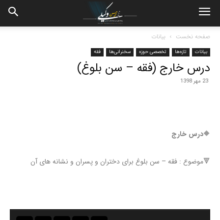
صفحه نخست
بیانات
بیانات
تازه‌ها
تخصصی حوزه
سخنرانی‌ها
فقه
درس خارج (فقه – سن بلوغ)
23 مهر 1398
🔶
درس خارج
🔻موضوع : فقه – سن بلوغ برای دختران و پسران و نشانه های آن