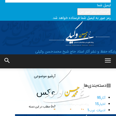
ایمیل شما
رمز عبور به ایمیل شما فرستاده خواهد شد.
پایگاه حفظ و نشر آثار استاد حاج شیخ محمدحسن وکیلی
آرشیو موضوعی
▤
دسته‌بندی‌ها
عکس
آثار
95
اخبار
15
267 مطلب در این دسته
ادبیات عرب
1