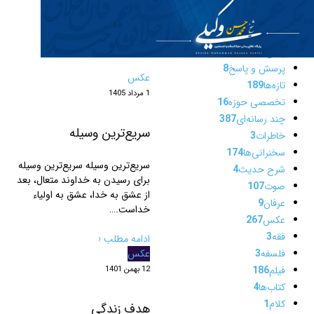
اصول فقه
2
✎
مطالب این
اعلانات
5
بیانات
171
دسته
پاسخ به شبهات
14
پرسش و پاسخ
8
عکس
تازه‌ها
189
1 مرداد 1405
تخصصی حوزه
16
چند رسانه‌ای
387
سریع‌ترین وسیله
خاطرات
3
سخنرانی‌ها
174
سریع‌ترین وسیله سریع‌ترین وسیله
شرح حدیث
4
برای رسیدن به خداوند متعال، بعد
صوت
107
از عشق به خدا، عشق به اولیاء
عرفان
9
خداست.…
عکس
267
فقه
3
ادامه مطلب ‹
فلسفه
3
عکس
فیلم
186
12 بهمن 1401
کتاب‌ها
4
کلام
1
هدف زندگی