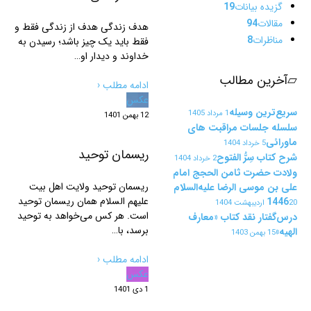
گزیده بیانات
19
مقالات
94
هدف زندگی هدف از زندگی فقط و
مناظرات
8
فقط باید یک چیز باشد؛ رسیدن‌ به
خداوند و دیدار او…
▱
آخرین مطالب
ادامه مطلب ‹
عکس
سریع‌ترین وسیله
1 مرداد 1405
12 بهمن 1401
سلسله جلسات مراقبت های
ماورائی
5 خرداد 1404
ریسمان توحید
شرح کتاب سِرُّ الفتوح
2 خرداد 1404
ولادت حضرت ثامن الحجج امام
ریسمان توحید ولایت اهل بیت
علی بن موسی الرضا علیه‌السلام
علیهم السلام همان ریسمان توحید
1446
20 اردیبهشت 1404
است. هر کس می‌خواهد به توحید
درس‌گفتار نقد کتاب «معارف
برسد، با…
الهیه»
15 بهمن 1403
ادامه مطلب ‹
عکس
1 دی 1401