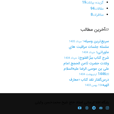
گزیده بیانات
19
مقالات
94
مناظرات
8
▱
آخرین مطالب
سریع‌ترین وسیله
1 مرداد 1405
سلسله جلسات مراقبت های
ماورائی
5 خرداد 1404
شرح کتاب سِرُّ الفتوح
2 خرداد 1404
ولادت حضرت ثامن الحجج امام
علی بن موسی الرضا علیه‌السلام
1446
20 اردیبهشت 1404
درس‌گفتار نقد کتاب «معارف
الهیه»
15 بهمن 1403
پايگاه اطلاع‌رسانی استاد حاج شیخ محمدحسن وکیلی