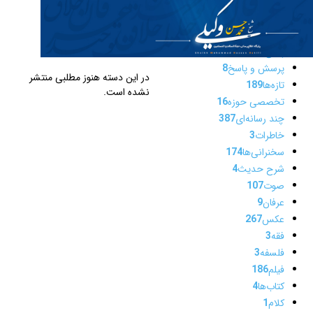
اصول فقه
2
✎
مطالب این
اعلانات
5
بیانات
171
دسته
پاسخ به شبهات
14
پرسش و پاسخ
8
در این دسته هنوز مطلبی منتشر
تازه‌ها
189
نشده است.
تخصصی حوزه
16
چند رسانه‌ای
387
خاطرات
3
سخنرانی‌ها
174
شرح حدیث
4
صوت
107
عرفان
9
عکس
267
فقه
3
فلسفه
3
فیلم
186
کتاب‌ها
4
کلام
1