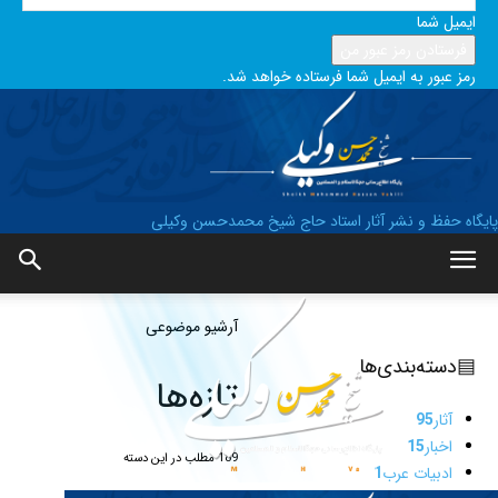
ایمیل شما
رمز عبور به ایمیل شما فرستاده خواهد شد.
پایگاه حفظ و نشر آثار استاد حاج شیخ محمدحسن وکیلی
آرشیو موضوعی
▤
دسته‌بندی‌ها
تازه‌ها
آثار
95
اخبار
15
189 مطلب در این دسته
ادبیات عرب
1